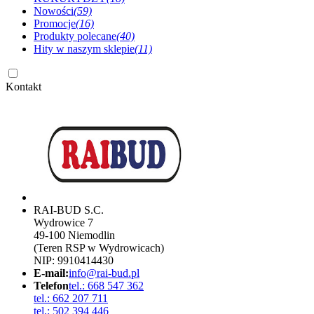
Nowości
(59)
Promocje
(16)
Produkty polecane
(40)
Hity w naszym sklepie
(11)
Kontakt
RAI-BUD S.C.
Wydrowice 7
49-100 Niemodlin
(Teren RSP w Wydrowicach)
NIP: 9910414430
E-mail:
info@rai-bud.pl
Telefon
tel.: 668 547 362
tel.: 662 207 711
tel.: 502 394 446