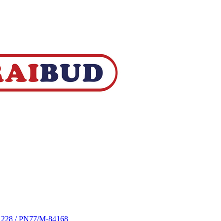
S 228 / PN77/M-84168