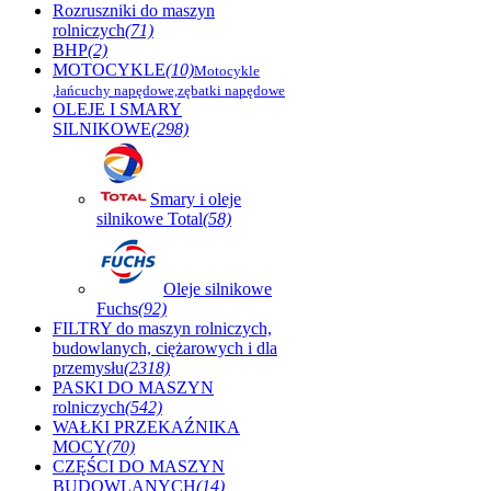
Rozruszniki do maszyn
rolniczych
(71)
BHP
(2)
MOTOCYKLE
(10)
Motocykle
,łańcuchy napędowe,zębatki napędowe
OLEJE I SMARY
SILNIKOWE
(298)
Smary i oleje
silnikowe Total
(58)
Oleje silnikowe
Fuchs
(92)
FILTRY do maszyn rolniczych,
budowlanych, ciężarowych i dla
przemysłu
(2318)
PASKI DO MASZYN
rolniczych
(542)
WAŁKI PRZEKAŹNIKA
MOCY
(70)
CZĘŚCI DO MASZYN
BUDOWLANYCH
(14)