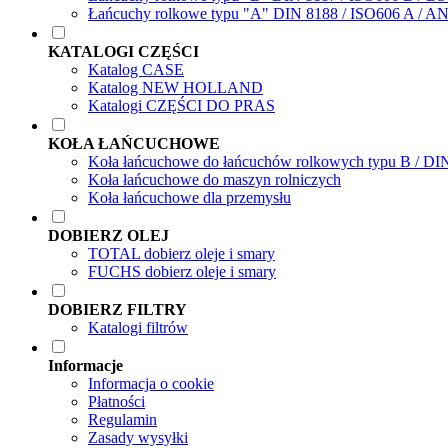
Łańcuchy rolkowe typu "A" DIN 8188 / ISO606 A / A
KATALOGI CZĘŚCI
Katalog CASE
Katalog NEW HOLLAND
Katalogi CZĘŚCI DO PRAS
KOŁA ŁAŃCUCHOWE
Koła łańcuchowe do łańcuchów rolkowych typu B / DI
Koła łańcuchowe do maszyn rolniczych
Koła łańcuchowe dla przemysłu
DOBIERZ OLEJ
TOTAL dobierz oleje i smary
FUCHS dobierz oleje i smary
DOBIERZ FILTRY
Katalogi filtrów
Informacje
Informacja o cookie
Płatności
Regulamin
Zasady wysyłki