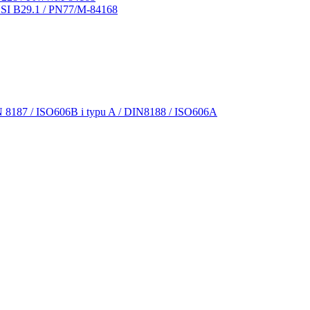
NSI B29.1 / PN77/M-84168
N 8187 / ISO606B i typu A / DIN8188 / ISO606A