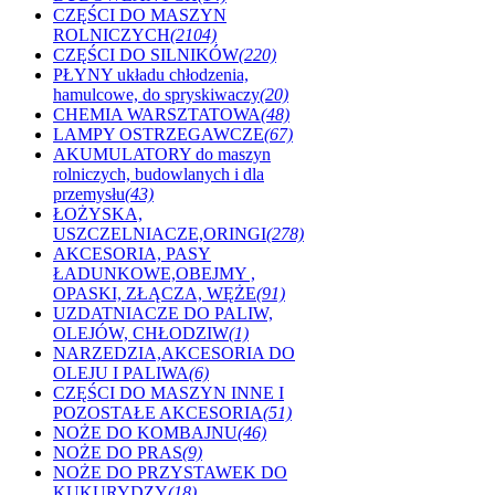
CZĘŚCI DO MASZYN
ROLNICZYCH
(2104)
CZĘŚCI DO SILNIKÓW
(220)
PŁYNY układu chłodzenia,
hamulcowe, do spryskiwaczy
(20)
CHEMIA WARSZTATOWA
(48)
LAMPY OSTRZEGAWCZE
(67)
AKUMULATORY do maszyn
rolniczych, budowlanych i dla
przemysłu
(43)
ŁOŻYSKA,
USZCZELNIACZE,ORINGI
(278)
AKCESORIA, PASY
ŁADUNKOWE,OBEJMY ,
OPASKI, ZŁĄCZA, WĘŻE
(91)
UZDATNIACZE DO PALIW,
OLEJÓW, CHŁODZIW
(1)
NARZEDZIA,AKCESORIA DO
OLEJU I PALIWA
(6)
CZĘŚCI DO MASZYN INNE I
POZOSTAŁE AKCESORIA
(51)
NOŻE DO KOMBAJNU
(46)
NOŻE DO PRAS
(9)
NOŻE DO PRZYSTAWEK DO
KUKURYDZY
(18)