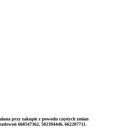
alana przy zakupie z powodu częstych zmian
b zadzwoń 668547362, 502394446, 662207711.