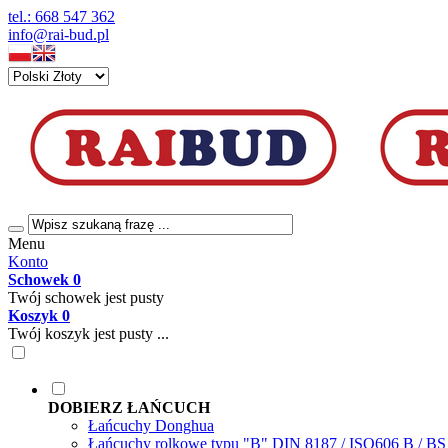
tel.: 668 547 362
info@rai-bud.pl
Menu
Konto
Schowek
0
Twój schowek jest pusty
Koszyk
0
Twój koszyk jest pusty ...
DOBIERZ ŁAŃCUCH
Łańcuchy Donghua
Łańcuchy rolkowe typu "B" DIN 8187 / ISO606 B / B