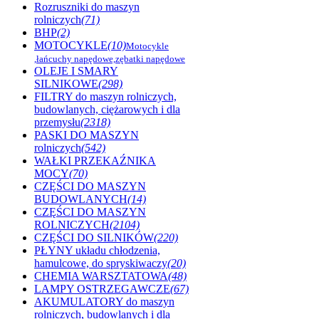
Rozruszniki do maszyn
rolniczych
(71)
BHP
(2)
MOTOCYKLE
(10)
Motocykle
,łańcuchy napędowe,zębatki napędowe
OLEJE I SMARY
SILNIKOWE
(298)
FILTRY do maszyn rolniczych,
budowlanych, ciężarowych i dla
przemysłu
(2318)
PASKI DO MASZYN
rolniczych
(542)
WAŁKI PRZEKAŹNIKA
MOCY
(70)
CZĘŚCI DO MASZYN
BUDOWLANYCH
(14)
CZĘŚCI DO MASZYN
ROLNICZYCH
(2104)
CZĘŚCI DO SILNIKÓW
(220)
PŁYNY układu chłodzenia,
hamulcowe, do spryskiwaczy
(20)
CHEMIA WARSZTATOWA
(48)
LAMPY OSTRZEGAWCZE
(67)
AKUMULATORY do maszyn
rolniczych, budowlanych i dla