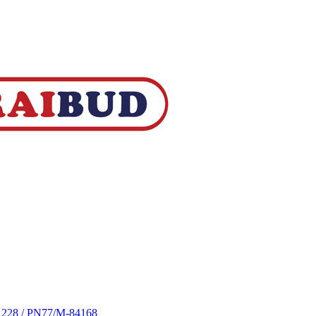
S 228 / PN77/M-84168