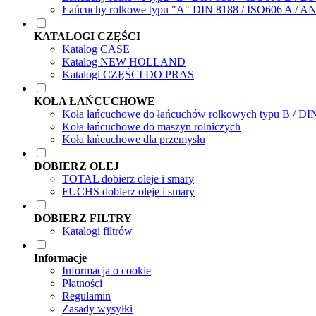
Łańcuchy rolkowe typu "A" DIN 8188 / ISO606 A / A
KATALOGI CZĘŚCI
Katalog CASE
Katalog NEW HOLLAND
Katalogi CZĘŚCI DO PRAS
KOŁA ŁAŃCUCHOWE
Koła łańcuchowe do łańcuchów rolkowych typu B / DI
Koła łańcuchowe do maszyn rolniczych
Koła łańcuchowe dla przemysłu
DOBIERZ OLEJ
TOTAL dobierz oleje i smary
FUCHS dobierz oleje i smary
DOBIERZ FILTRY
Katalogi filtrów
Informacje
Informacja o cookie
Płatności
Regulamin
Zasady wysyłki