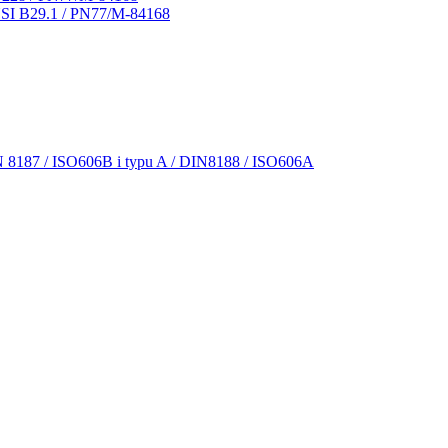
NSI B29.1 / PN77/M-84168
N 8187 / ISO606B i typu A / DIN8188 / ISO606A