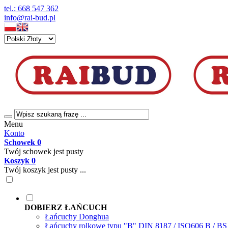
tel.: 668 547 362
info@rai-bud.pl
Menu
Konto
Schowek
0
Twój schowek jest pusty
Koszyk
0
Twój koszyk jest pusty ...
DOBIERZ ŁAŃCUCH
Łańcuchy Donghua
Łańcuchy rolkowe typu "B" DIN 8187 / ISO606 B / B