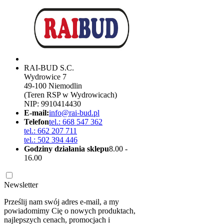
RAI-BUD S.C.
Wydrowice 7
49-100 Niemodlin
(Teren RSP w Wydrowicach)
NIP: 9910414430
E-mail:
info@rai-bud.pl
Telefon
tel.: 668 547 362
tel.: 662 207 711
tel.: 502 394 446
Godziny działania sklepu
8.00 -
16.00
Newsletter
Prześlij nam swój adres e-mail, a my
powiadomimy Cię o nowych produktach,
najlepszych cenach, promocjach i