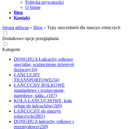
Polityka prywatności
O firmie
Blog
Kontakt
Strona główna
»
Blog
»
Typy uszczelnień dla maszyn rolniczych
Dodatkowe opcje przeglądania
Kategorie
DONGHUA Łańcuchy rolkowe
specjalne, wzmocnione przemysł
drzewny
(16)
ŁAŃCUCHY
TRANSPORTOWE
(34)
ŁAŃCUCHY ROLKOWE
standardowe i wzmocnione,
napędowe, galla...
(107)
KOŁA ŁAŃCUCHOWE, koła
zębate do łańcuchów
(269)
ŁAŃCUCHY do maszyn
rolniczych
(2801)
DONGHUA łańcuchy rolkowe i
przemysłowe
(258)