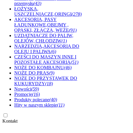
przemysłu
(43)
ŁOŻYSKA,
USZCZELNIACZE,ORINGI
(278)
AKCESORIA, PASY
ŁADUNKOWE,OBEJMY ,
OPASKI, ZŁĄCZA, WĘŻE
(91)
UZDATNIACZE DO PALIW,
OLEJÓW, CHŁODZIW
(1)
NARZEDZIA,AKCESORIA DO
OLEJU I PALIWA
(6)
CZĘŚCI DO MASZYN INNE I
POZOSTAŁE AKCESORIA
(51)
NOŻE DO KOMBAJNU
(46)
NOŻE DO PRAS
(9)
NOŻE DO PRZYSTAWEK DO
KUKURYDZY
(18)
Nowości
(59)
Promocje
(16)
Produkty polecane
(40)
Hity w naszym sklepie
(11)
Kontakt