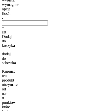
wybierz
wymagane
opcje.
Ilość:
-
+
szt
Dodaj
do
koszyka
dodaj
do
schowka
Kupując
ten
produkt
otrzymasz
od
nas
81
punktów
które