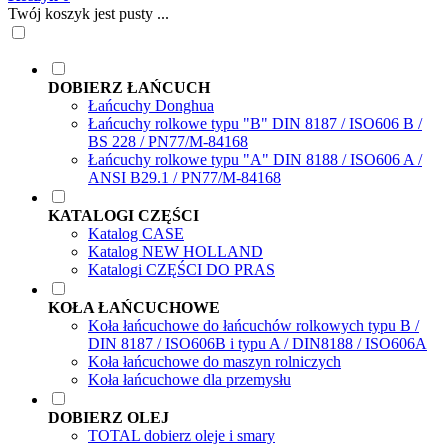
Twój koszyk jest pusty ...
DOBIERZ ŁAŃCUCH
Łańcuchy Donghua
Łańcuchy rolkowe typu "B" DIN 8187 / ISO606 B /
BS 228 / PN77/M-84168
Łańcuchy rolkowe typu "A" DIN 8188 / ISO606 A /
ANSI B29.1 / PN77/M-84168
KATALOGI CZĘŚCI
Katalog CASE
Katalog NEW HOLLAND
Katalogi CZĘŚCI DO PRAS
KOŁA ŁAŃCUCHOWE
Koła łańcuchowe do łańcuchów rolkowych typu B /
DIN 8187 / ISO606B i typu A / DIN8188 / ISO606A
Koła łańcuchowe do maszyn rolniczych
Koła łańcuchowe dla przemysłu
DOBIERZ OLEJ
TOTAL dobierz oleje i smary