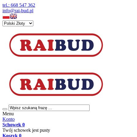
tel.: 668 547 362
info@rai-bud.pl
Menu
Konto
Schowek
0
Twój schowek jest pusty
Koszyk
0