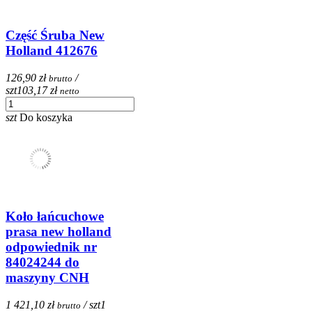
Część Śruba New
Holland 412676
126,90 zł
/
brutto
szt
103,17 zł
netto
szt
Do koszyka
Koło łańcuchowe
prasa new holland
odpowiednik nr
84024244 do
maszyny CNH
1 421,10 zł
/ szt
1
brutto