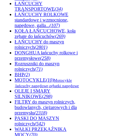
ŁAŃCUCHY
TRANSPORTOWE
(34)
ŁAŃCUCHY ROLKOWE
standardowe i wzmocnione,
napędowe, galla...
(107)
KOŁA ŁAŃCUCHOWE, koła
zębate do łańcuchów
(269)
ŁAŃCUCHY do maszyn
rolniczych
(2801)
DONGHUA łańcuchy rolkowe i
przemysłowe
(258)
Rozruszniki do maszyn
rolniczych
(71)
BHP
(2)
MOTOCYKLE
(10)
Motocykle
,łańcuchy napędowe,zębatki napędowe
OLEJE I SMARY
SILNIKOWE
(298)
FILTRY do maszyn rolniczych,
budowlanych, ciężarowych i dla
przemysłu
(2318)
PASKI DO MASZYN
rolniczych
(542)
WAŁKI PRZEKAŹNIKA
MOCY
(70)