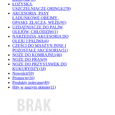
ŁOŻYSKA,
USZCZELNIACZE,ORINGI
(278)
AKCESORIA, PASY
ŁADUNKOWE,OBEJMY ,
OPASKI, ZŁĄCZA, WĘŻE
(91)
UZDATNIACZE DO PALIW,
OLEJÓW, CHŁODZIW
(1)
NARZEDZIA,AKCESORIA DO
OLEJU I PALIWA
(6)
CZĘŚCI DO MASZYN INNE I
POZOSTAŁE AKCESORIA
(51)
NOŻE DO KOMBAJNU
(46)
NOŻE DO PRAS
(9)
NOŻE DO PRZYSTAWEK DO
KUKURYDZY
(18)
Nowości
(59)
Promocje
(16)
Produkty polecane
(40)
Hity w naszym sklepie
(11)