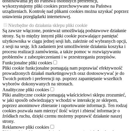
dostosowania jej do Państwa osobistych preferencji,
wykorzystujemy pliki cookies przechowywane na Państwa
urządzeniach. Kontrolę nad plikami cookies można uzyskać poprzez
ustawienia przeglądarki internetowej.
Niezbędne do działania sklepu pliki cookie
Są zawsze włączone, ponieważ umożliwiają podstawowe działanie
strony. Są to między innymi pliki cookie pozwalające pamiętać
użytkownika w ciągu jednej sesji lub, zależnie od wybranych opcji,
z sesji na sesję. Ich zadaniem jest umożliwienie działania koszyka i
procesu realizacji zamówienia, a także pomoc w rozwiązywaniu
problemów z zabezpieczeniami i w przestrzeganiu przepisów.
Funkcjonalne pliki cookies
Pliki cookie funkcjonalne pomagają nam poprawiać efektywność
prowadzonych działań marketingowych oraz dostosowywać je do
Twoich potrzeb i preferencji np. poprzez zapamiętanie wszelkich
wyborów dokonywanych na stronach.
Analityczne pliki cookies
Pliki analityczne cookie pomagają właścicielowi sklepu zrozumieć,
w jaki sposób odwiedzający wchodzi w interakcję ze sklepem,
poprzez anonimowe zbieranie i raportowanie informacji. Ten rodzaj
cookies pozwala nam mierzyć ilość wizyt i zbierać informacje o
źródłach ruchu, dzięki czemu możemy poprawić działanie naszej
strony.
Reklamowe pliki cookies