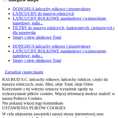
DONGHUA łańcuchy rolkowe i przemysłowe
ŁAŃCUCHY do maszyn rolniczych
ŁAŃCUCHY ROLKOWE standardowe i wzmocnione,
napędowe, galla...
FILTRY do maszyn rolniczych, budowlanych, ciężarowych i
dla przemysłu
Smary i oleje silnikowe Total
DONGHUA łańcuchy rolkowe i przemysłowe
ŁAŃCUCHY ROLKOWE standardowe i wzmocnione,
napędowe, galla...
Smary i oleje silnikowe Total
Zarządzaj ciasteczkami
RAI-BUD S.C. łańcuchy rolkowe, łańcuchy rolnicze, części do
maszyn rolniczych, noże, filtry, oleje Total, oleje Orlen
Korzystanie z tej witryny oznacza wyrażenie zgody na
wykorzystanie plików cookies. Więcej informacji możesz znaleźć w
naszej Polityce Cookies.
Nie pokazuj więcej tego komunikatu
USTAWIENIA PLIKÓW COOKIES
W celu ulepszenia zawartości naszej strony internetowej oraz