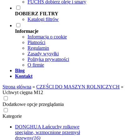
FUCHS dobierz oleje i smary
DOBIERZ FILTRY
Katalogi filtrów
Informacje
Informacja o cookie
Płatności
Regulamin
Zasady wysyłki
Polityka prywatności
O firmie
Blog
Kontakt
Strona główna
»
CZĘŚCI DO MASZYN ROLNICZYCH
»
Uchwyt cięgna M12
Dodatkowe opcje przeglądania
Kategorie
DONGHUA Łańcuchy rolkowe
specjalne, wzmocnione przemysł
drzewny
(16)