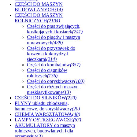
CZĘŚCI DO MASZYN
BUDOWLANYCH
(14)
CZĘŚCI DO MASZYN
ROLNICZYCH
(2104)
Części do pras zwijających,
kostkujących i kosiarek
(241)
Części do pługów i maszyn
uprawowych
(438)
Części do przystawek do
koszenia kukurydzy i
sieczkarni
(214)
Części do kombajnów
(357)
Części do ciągników
rolniczych
(136)
Części do opryskiwaczy
(100)
Części do różnych maszyn
niesklasyfikowane
(13)
CZĘŚCI DO SILNIKÓW
(220)
PŁYNY układu chłodzenia,
hamulcowe, do spryskiwaczy
(20)
CHEMIA WARSZTATOWA
(48)
LAMPY OSTRZEGAWCZE
(67)
AKUMULATORY do maszyn
rolniczych, budowlanych i dla
przemysłu
(43)