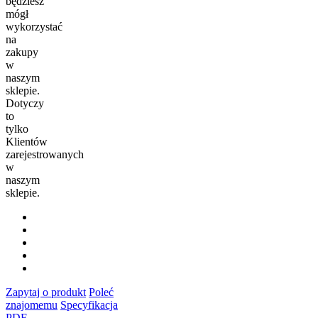
będziesz
mógł
wykorzystać
na
zakupy
w
naszym
sklepie.
Dotyczy
to
tylko
Klientów
zarejestrowanych
w
naszym
sklepie.
Zapytaj o produkt
Poleć
znajomemu
Specyfikacja
PDF