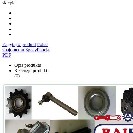
sklepie.
Zapytaj o produkt
Poleć
znajomemu
Specyfikacja
PDF
Opis produktu
Recenzje produktu
(0)