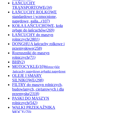
ŁAŃCUCHY
TRANSPORTOWE
(34)
ŁAŃCUCHY ROLKOWE
standardowe i wzmocnione,
napędowe, galla...
(107)
KOŁA ŁAŃCUCHOWE, koła
zębate do łańcuchów
(269)
ŁAŃCUCHY do maszyn
rolniczych
(2801)
DONGHUA łańcuchy rolkowe i
przemysłowe
(258)
Rozruszniki do maszyn
rolniczych
(71)
BHP
(2)
MOTOCYKLE
(10)
Motocykle
,łańcuchy napędowe,zębatki napędowe
OLEJE I SMARY
SILNIKOWE
(298)
FILTRY do maszyn rolniczych,
budowlanych, ciężarowych i dla
przemysłu
(2318)
PASKI DO MASZYN
rolniczych
(542)
WAŁKI PRZEKAŹNIKA
MOCY
(70)