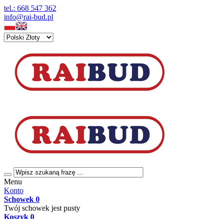
tel.: 668 547 362
info@rai-bud.pl
Menu
Konto
Schowek
0
Twój schowek jest pusty
Koszyk
0