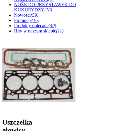
NOŻE DO PRZYSTAWEK DO
KUKURYDZY
(18)
Nowości
(59)
Promocje
(16)
Produkty polecane
(40)
Hity w naszym sklepie
(11)
Uszczelka
głowicy