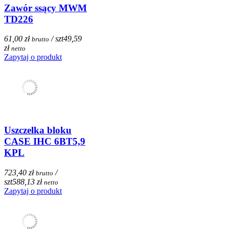
Zawór ssący MWM
TD226
61,00 zł
/ szt
49,59
brutto
zł
netto
Zapytaj o produkt
Uszczelka bloku
CASE IHC 6BT5,9
KPL
723,40 zł
/
brutto
szt
588,13 zł
netto
Zapytaj o produkt