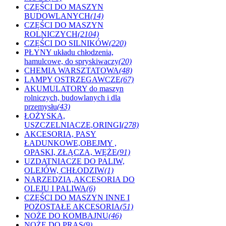
CZĘŚCI DO MASZYN
BUDOWLANYCH
(14)
CZĘŚCI DO MASZYN
ROLNICZYCH
(2104)
CZĘŚCI DO SILNIKÓW
(220)
PŁYNY układu chłodzenia,
hamulcowe, do spryskiwaczy
(20)
CHEMIA WARSZTATOWA
(48)
LAMPY OSTRZEGAWCZE
(67)
AKUMULATORY do maszyn
rolniczych, budowlanych i dla
przemysłu
(43)
ŁOŻYSKA,
USZCZELNIACZE,ORINGI
(278)
AKCESORIA, PASY
ŁADUNKOWE,OBEJMY ,
OPASKI, ZŁĄCZA, WĘŻE
(91)
UZDATNIACZE DO PALIW,
OLEJÓW, CHŁODZIW
(1)
NARZEDZIA,AKCESORIA DO
OLEJU I PALIWA
(6)
CZĘŚCI DO MASZYN INNE I
POZOSTAŁE AKCESORIA
(51)
NOŻE DO KOMBAJNU
(46)
NOŻE DO PRAS
(9)