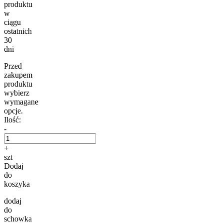
produktu
w
ciągu
ostatnich
30
dni
Przed
zakupem
produktu
wybierz
wymagane
opcje.
Ilość:
-
+
szt
Dodaj
do
koszyka
dodaj
do
schowka