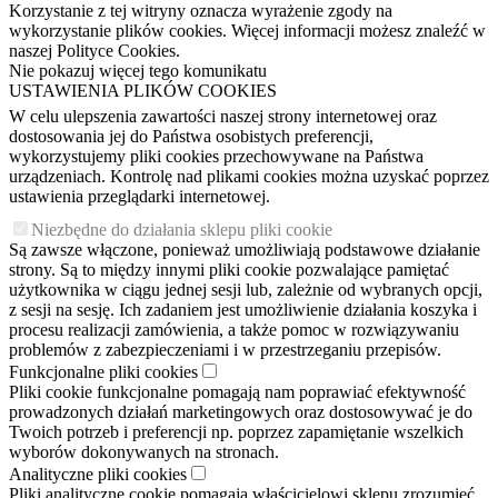
Korzystanie z tej witryny oznacza wyrażenie zgody na
wykorzystanie plików cookies. Więcej informacji możesz znaleźć w
naszej Polityce Cookies.
Nie pokazuj więcej tego komunikatu
USTAWIENIA PLIKÓW COOKIES
W celu ulepszenia zawartości naszej strony internetowej oraz
dostosowania jej do Państwa osobistych preferencji,
wykorzystujemy pliki cookies przechowywane na Państwa
urządzeniach. Kontrolę nad plikami cookies można uzyskać poprzez
ustawienia przeglądarki internetowej.
Niezbędne do działania sklepu pliki cookie
Są zawsze włączone, ponieważ umożliwiają podstawowe działanie
strony. Są to między innymi pliki cookie pozwalające pamiętać
użytkownika w ciągu jednej sesji lub, zależnie od wybranych opcji,
z sesji na sesję. Ich zadaniem jest umożliwienie działania koszyka i
procesu realizacji zamówienia, a także pomoc w rozwiązywaniu
problemów z zabezpieczeniami i w przestrzeganiu przepisów.
Funkcjonalne pliki cookies
Pliki cookie funkcjonalne pomagają nam poprawiać efektywność
prowadzonych działań marketingowych oraz dostosowywać je do
Twoich potrzeb i preferencji np. poprzez zapamiętanie wszelkich
wyborów dokonywanych na stronach.
Analityczne pliki cookies
Pliki analityczne cookie pomagają właścicielowi sklepu zrozumieć,