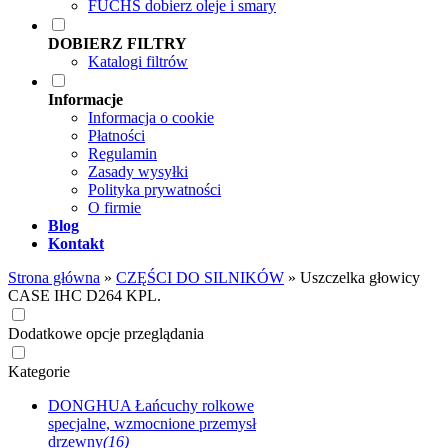
FUCHS dobierz oleje i smary
DOBIERZ FILTRY
Katalogi filtrów
Informacje
Informacja o cookie
Płatności
Regulamin
Zasady wysyłki
Polityka prywatności
O firmie
Blog
Kontakt
Strona główna
»
CZĘŚCI DO SILNIKÓW
»
Uszczelka głowicy
CASE IHC D264 KPL.
Dodatkowe opcje przeglądania
Kategorie
DONGHUA Łańcuchy rolkowe
specjalne, wzmocnione przemysł
drzewny
(16)