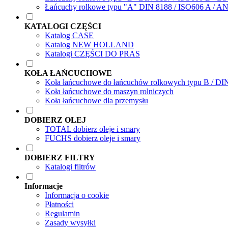
Łańcuchy rolkowe typu "A" DIN 8188 / ISO606 A / A
KATALOGI CZĘŚCI
Katalog CASE
Katalog NEW HOLLAND
Katalogi CZĘŚCI DO PRAS
KOŁA ŁAŃCUCHOWE
Koła łańcuchowe do łańcuchów rolkowych typu B / DI
Koła łańcuchowe do maszyn rolniczych
Koła łańcuchowe dla przemysłu
DOBIERZ OLEJ
TOTAL dobierz oleje i smary
FUCHS dobierz oleje i smary
DOBIERZ FILTRY
Katalogi filtrów
Informacje
Informacja o cookie
Płatności
Regulamin
Zasady wysyłki