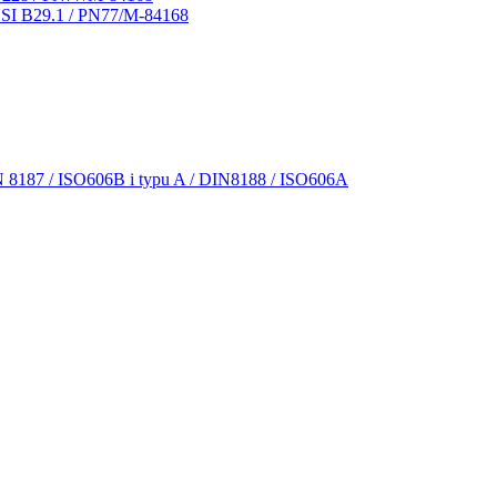
NSI B29.1 / PN77/M-84168
N 8187 / ISO606B i typu A / DIN8188 / ISO606A