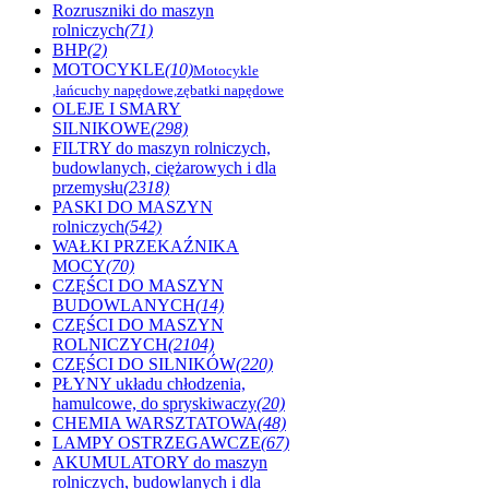
Rozruszniki do maszyn
rolniczych
(71)
BHP
(2)
MOTOCYKLE
(10)
Motocykle
,łańcuchy napędowe,zębatki napędowe
OLEJE I SMARY
SILNIKOWE
(298)
FILTRY do maszyn rolniczych,
budowlanych, ciężarowych i dla
przemysłu
(2318)
PASKI DO MASZYN
rolniczych
(542)
WAŁKI PRZEKAŹNIKA
MOCY
(70)
CZĘŚCI DO MASZYN
BUDOWLANYCH
(14)
CZĘŚCI DO MASZYN
ROLNICZYCH
(2104)
CZĘŚCI DO SILNIKÓW
(220)
PŁYNY układu chłodzenia,
hamulcowe, do spryskiwaczy
(20)
CHEMIA WARSZTATOWA
(48)
LAMPY OSTRZEGAWCZE
(67)
AKUMULATORY do maszyn
rolniczych, budowlanych i dla