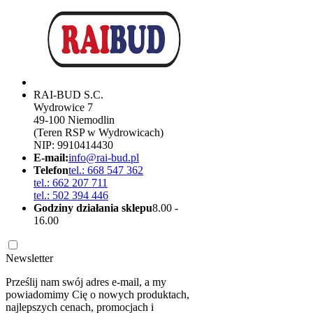
RAI-BUD S.C.
Wydrowice 7
49-100 Niemodlin
(Teren RSP w Wydrowicach)
NIP: 9910414430
E-mail:
info@rai-bud.pl
Telefon
tel.: 668 547 362
tel.: 662 207 711
tel.: 502 394 446
Godziny działania sklepu
8.00 -
16.00
Newsletter
Prześlij nam swój adres e-mail, a my
powiadomimy Cię o nowych produktach,
najlepszych cenach, promocjach i