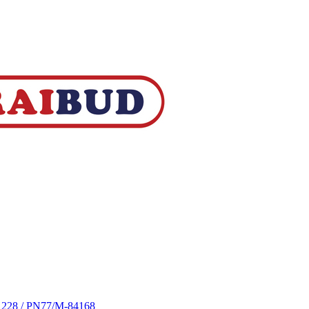
S 228 / PN77/M-84168