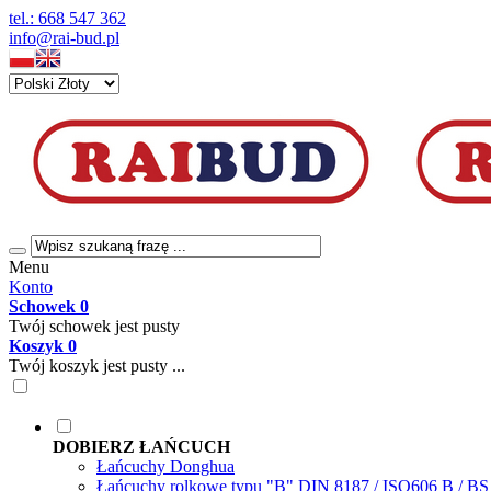
tel.: 668 547 362
info@rai-bud.pl
Menu
Konto
Schowek
0
Twój schowek jest pusty
Koszyk
0
Twój koszyk jest pusty ...
DOBIERZ ŁAŃCUCH
Łańcuchy Donghua
Łańcuchy rolkowe typu "B" DIN 8187 / ISO606 B / B