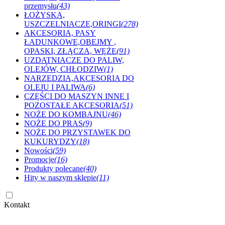
przemysłu
(43)
ŁOŻYSKA,
USZCZELNIACZE,ORINGI
(278)
AKCESORIA, PASY
ŁADUNKOWE,OBEJMY ,
OPASKI, ZŁĄCZA, WĘŻE
(91)
UZDATNIACZE DO PALIW,
OLEJÓW, CHŁODZIW
(1)
NARZEDZIA,AKCESORIA DO
OLEJU I PALIWA
(6)
CZĘŚCI DO MASZYN INNE I
POZOSTAŁE AKCESORIA
(51)
NOŻE DO KOMBAJNU
(46)
NOŻE DO PRAS
(9)
NOŻE DO PRZYSTAWEK DO
KUKURYDZY
(18)
Nowości
(59)
Promocje
(16)
Produkty polecane
(40)
Hity w naszym sklepie
(11)
Kontakt