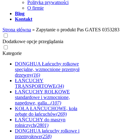
Polityka prywatności
O firmie
Blog
Kontakt
Strona główna
»
Zapytanie o produkt Pas GATES 0353283
Dodatkowe opcje przeglądania
Kategorie
DONGHUA Łańcuchy rolkowe
specjalne, wzmocnione przemysł
drzewny
(16)
ŁAŃCUCHY
TRANSPORTOWE
(34)
ŁAŃCUCHY ROLKOWE
standardowe i wzmocnione,
napędowe, galla...
(107)
KOŁA ŁAŃCUCHOWE, koła
zębate do łańcuchów
(269)
ŁAŃCUCHY do maszyn
rolniczych
(2801)
DONGHUA łańcuchy rolkowe i
przemysłowe
(258)