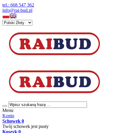
tel.: 668 547 362
info@rai-bud.pl
Menu
Konto
Schowek
0
Twój schowek jest pusty
Koszyk
0