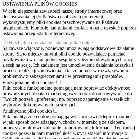
USTAWIENIA PLIKÓW COOKIES
W celu ulepszenia zawartości naszej strony internetowej oraz
dostosowania jej do Państwa osobistych preferencji,
wykorzystujemy pliki cookies przechowywane na Państwa
urządzeniach. Kontrolę nad plikami cookies można uzyskać poprzez
ustawienia przeglądarki internetowej.
Niezbędne do działania sklepu pliki cookie
Są zawsze włączone, ponieważ umożliwiają podstawowe działanie
strony. Są to między innymi pliki cookie pozwalające pamiętać
użytkownika w ciągu jednej sesji lub, zależnie od wybranych opcji,
z sesji na sesję. Ich zadaniem jest umożliwienie działania koszyka i
procesu realizacji zamówienia, a także pomoc w rozwiązywaniu
problemów z zabezpieczeniami i w przestrzeganiu przepisów.
Funkcjonalne pliki cookies
Pliki cookie funkcjonalne pomagają nam poprawiać efektywność
prowadzonych działań marketingowych oraz dostosowywać je do
Twoich potrzeb i preferencji np. poprzez zapamiętanie wszelkich
wyborów dokonywanych na stronach.
Analityczne pliki cookies
Pliki analityczne cookie pomagają właścicielowi sklepu zrozumieć,
w jaki sposób odwiedzający wchodzi w interakcję ze sklepem,
poprzez anonimowe zbieranie i raportowanie informacji. Ten rodzaj
cookies pozwala nam mierzyć ilość wizyt i zbierać informacje o
źródłach ruchu, dzięki czemu możemy poprawić działanie naszej