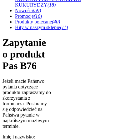
KUKURYDZY
(18)
Nowości
(59)
Promocje
(16)
Produkty polecane
(40)
Hity w naszym sklepie
(11)
Zapytanie
o produkt
Pas B76
Jeżeli macie Państwo
pytania dotyczące
produktu zapraszamy do
skorzystania z
formularza. Postaramy
się odpowiedzieć na
Państwa pytanie w
najkrótszym możliwym
terminie.
Imię i nazwisko: