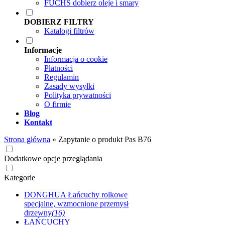
FUCHS dobierz oleje i smary
DOBIERZ FILTRY
Katalogi filtrów
Informacje
Informacja o cookie
Płatności
Regulamin
Zasady wysyłki
Polityka prywatności
O firmie
Blog
Kontakt
Strona główna
»
Zapytanie o produkt Pas B76
Dodatkowe opcje przeglądania
Kategorie
DONGHUA Łańcuchy rolkowe
specjalne, wzmocnione przemysł
drzewny
(16)
ŁAŃCUCHY