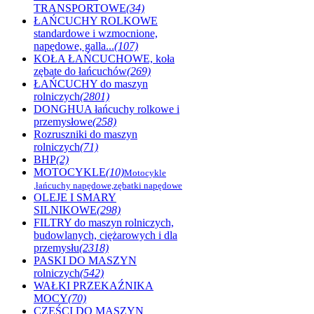
TRANSPORTOWE
(34)
ŁAŃCUCHY ROLKOWE
standardowe i wzmocnione,
napędowe, galla...
(107)
KOŁA ŁAŃCUCHOWE, koła
zębate do łańcuchów
(269)
ŁAŃCUCHY do maszyn
rolniczych
(2801)
DONGHUA łańcuchy rolkowe i
przemysłowe
(258)
Rozruszniki do maszyn
rolniczych
(71)
BHP
(2)
MOTOCYKLE
(10)
Motocykle
,łańcuchy napędowe,zębatki napędowe
OLEJE I SMARY
SILNIKOWE
(298)
FILTRY do maszyn rolniczych,
budowlanych, ciężarowych i dla
przemysłu
(2318)
PASKI DO MASZYN
rolniczych
(542)
WAŁKI PRZEKAŹNIKA
MOCY
(70)
CZĘŚCI DO MASZYN