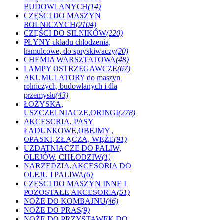
BUDOWLANYCH
(14)
CZĘŚCI DO MASZYN
ROLNICZYCH
(2104)
CZĘŚCI DO SILNIKÓW
(220)
PŁYNY układu chłodzenia,
hamulcowe, do spryskiwaczy
(20)
CHEMIA WARSZTATOWA
(48)
LAMPY OSTRZEGAWCZE
(67)
AKUMULATORY do maszyn
rolniczych, budowlanych i dla
przemysłu
(43)
ŁOŻYSKA,
USZCZELNIACZE,ORINGI
(278)
AKCESORIA, PASY
ŁADUNKOWE,OBEJMY ,
OPASKI, ZŁĄCZA, WĘŻE
(91)
UZDATNIACZE DO PALIW,
OLEJÓW, CHŁODZIW
(1)
NARZEDZIA,AKCESORIA DO
OLEJU I PALIWA
(6)
CZĘŚCI DO MASZYN INNE I
POZOSTAŁE AKCESORIA
(51)
NOŻE DO KOMBAJNU
(46)
NOŻE DO PRAS
(9)
NOŻE DO PRZYSTAWEK DO