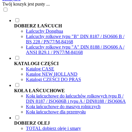
Twój koszyk jest pusty ...
DOBIERZ ŁAŃCUCH
Łańcuchy Donghua
Łańcuchy rolkowe typu "B" DIN 8187 / ISO606 B /
BS 228 / PN77/M-84168
Łańcuchy rolkowe typu "A" DIN 8188 / ISO606 A /
ANSI B29.1 / PN77/M-84168
KATALOGI CZĘŚCI
Katalog CASE
Katalog NEW HOLLAND
Katalogi CZĘŚCI DO PRAS
KOŁA ŁAŃCUCHOWE
Koła łańcuchowe do łańcuchów rolkowych typu B /
DIN 8187 / ISO606B i typu A / DIN8188 / ISO606A
Koła łańcuchowe do maszyn rolniczych
Koła łańcuchowe dla przemysłu
DOBIERZ OLEJ
TOTAL dobierz oleje i smary