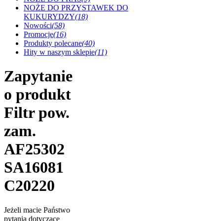
NOŻE DO PRZYSTAWEK DO
KUKURYDZY
(18)
Nowości
(58)
Promocje
(16)
Produkty polecane
(40)
Hity w naszym sklepie
(11)
Zapytanie
o produkt
Filtr pow.
zam.
AF25302
SA16081
C20220
Jeżeli macie Państwo
pytania dotyczące