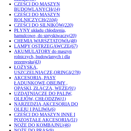
CZĘŚCI DO MASZYN
BUDOWLANYCH
(14)
CZĘŚCI DO MASZYN
ROLNICZYCH
(2104)
CZĘŚCI DO SILNIKÓW
(220)
PŁYNY układu chłodzenia,
hamulcowe, do spryskiwaczy
(20)
CHEMIA WARSZTATOWA
(48)
LAMPY OSTRZEGAWCZE
(67)
AKUMULATORY do maszyn
rolniczych, budowlanych i dla
przemysłu
(43)
ŁOŻYSKA,
USZCZELNIACZE,ORINGI
(278)
AKCESORIA, PASY
ŁADUNKOWE,OBEJMY ,
OPASKI, ZŁĄCZA, WĘŻE
(91)
UZDATNIACZE DO PALIW,
OLEJÓW, CHŁODZIW
(1)
NARZEDZIA,AKCESORIA DO
OLEJU I PALIWA
(6)
CZĘŚCI DO MASZYN INNE I
POZOSTAŁE AKCESORIA
(51)
NOŻE DO KOMBAJNU
(46)
NOŻE DO PRAS
(9)