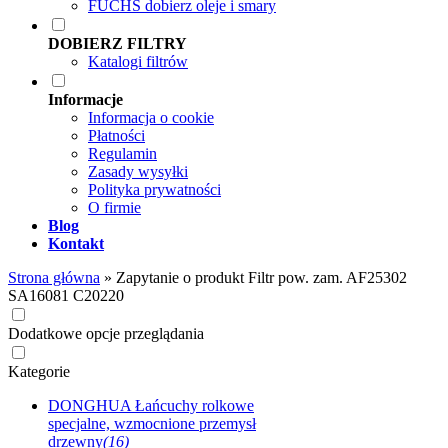
FUCHS dobierz oleje i smary
DOBIERZ FILTRY
Katalogi filtrów
Informacje
Informacja o cookie
Płatności
Regulamin
Zasady wysyłki
Polityka prywatności
O firmie
Blog
Kontakt
Strona główna
»
Zapytanie o produkt Filtr pow. zam. AF25302
SA16081 C20220
Dodatkowe opcje przeglądania
Kategorie
DONGHUA Łańcuchy rolkowe
specjalne, wzmocnione przemysł
drzewny
(16)