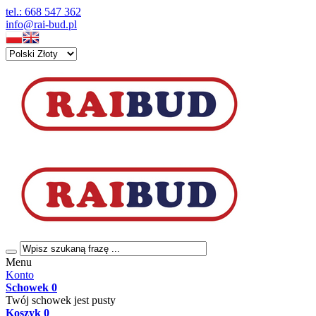
tel.: 668 547 362
info@rai-bud.pl
Menu
Konto
Schowek
0
Twój schowek jest pusty
Koszyk
0