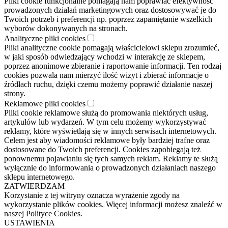
Pliki cookie funkcjonalne pomagają nam poprawiać efektywność
prowadzonych działań marketingowych oraz dostosowywać je do
Twoich potrzeb i preferencji np. poprzez zapamiętanie wszelkich
wyborów dokonywanych na stronach.
Analityczne pliki cookies
Pliki analityczne cookie pomagają właścicielowi sklepu zrozumieć,
w jaki sposób odwiedzający wchodzi w interakcję ze sklepem,
poprzez anonimowe zbieranie i raportowanie informacji. Ten rodzaj
cookies pozwala nam mierzyć ilość wizyt i zbierać informacje o
źródłach ruchu, dzięki czemu możemy poprawić działanie naszej
strony.
Reklamowe pliki cookies
Pliki cookie reklamowe służą do promowania niektórych usług,
artykułów lub wydarzeń. W tym celu możemy wykorzystywać
reklamy, które wyświetlają się w innych serwisach internetowych.
Celem jest aby wiadomości reklamowe były bardziej trafne oraz
dostosowane do Twoich preferencji. Cookies zapobiegają też
ponownemu pojawianiu się tych samych reklam. Reklamy te służą
wyłącznie do informowania o prowadzonych działaniach naszego
sklepu internetowego.
ZATWIERDZAM
Korzystanie z tej witryny oznacza wyrażenie zgody na
wykorzystanie plików cookies. Więcej informacji możesz znaleźć w
naszej Polityce Cookies.
USTAWIENIA