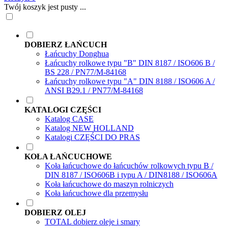
Twój koszyk jest pusty ...
DOBIERZ ŁAŃCUCH
Łańcuchy Donghua
Łańcuchy rolkowe typu "B" DIN 8187 / ISO606 B /
BS 228 / PN77/M-84168
Łańcuchy rolkowe typu "A" DIN 8188 / ISO606 A /
ANSI B29.1 / PN77/M-84168
KATALOGI CZĘŚCI
Katalog CASE
Katalog NEW HOLLAND
Katalogi CZĘŚCI DO PRAS
KOŁA ŁAŃCUCHOWE
Koła łańcuchowe do łańcuchów rolkowych typu B /
DIN 8187 / ISO606B i typu A / DIN8188 / ISO606A
Koła łańcuchowe do maszyn rolniczych
Koła łańcuchowe dla przemysłu
DOBIERZ OLEJ
TOTAL dobierz oleje i smary