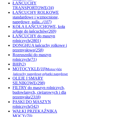
ŁAŃCUCHY
TRANSPORTOWE
(34)
ŁAŃCUCHY ROLKOWE
standardowe i wzmocnione,
napędowe, galla...
(107)
KOŁA ŁAŃCUCHOWE, koła
zębate do łańcuchów
(269)
ŁAŃCUCHY do maszyn
rolniczych
(2801)
DONGHUA łańcuchy rolkowe i
przemysłowe
(258)
Rozruszniki do maszyn
rolniczych
(71)
BHP
(2)
MOTOCYKLE
(10)
Motocykle
,łańcuchy napędowe,zębatki napędowe
OLEJE I SMARY
SILNIKOWE
(298)
FILTRY do maszyn rolniczych,
budowlanych, ciężarowych i dla
przemysłu
(2318)
PASKI DO MASZYN
rolniczych
(542)
WAŁKI PRZEKAŹNIKA
MOCY
(70)