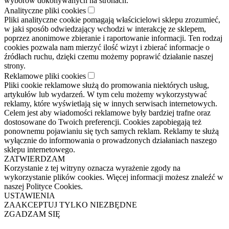
wyborów dokonywanych na stronach.
Analityczne pliki cookies
Pliki analityczne cookie pomagają właścicielowi sklepu zrozumieć,
w jaki sposób odwiedzający wchodzi w interakcję ze sklepem,
poprzez anonimowe zbieranie i raportowanie informacji. Ten rodzaj
cookies pozwala nam mierzyć ilość wizyt i zbierać informacje o
źródłach ruchu, dzięki czemu możemy poprawić działanie naszej
strony.
Reklamowe pliki cookies
Pliki cookie reklamowe służą do promowania niektórych usług,
artykułów lub wydarzeń. W tym celu możemy wykorzystywać
reklamy, które wyświetlają się w innych serwisach internetowych.
Celem jest aby wiadomości reklamowe były bardziej trafne oraz
dostosowane do Twoich preferencji. Cookies zapobiegają też
ponownemu pojawianiu się tych samych reklam. Reklamy te służą
wyłącznie do informowania o prowadzonych działaniach naszego
sklepu internetowego.
ZATWIERDZAM
Korzystanie z tej witryny oznacza wyrażenie zgody na
wykorzystanie plików cookies. Więcej informacji możesz znaleźć w
naszej Polityce Cookies.
USTAWIENIA
ZAAKCEPTUJ TYLKO NIEZBĘDNE
ZGADZAM SIĘ