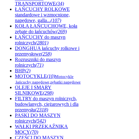
TRANSPORTOWE
(34)
ŁAŃCUCHY ROLKOWE
standardowe i wzmocnione,
napędowe, galla...
(107)
KOŁA ŁAŃCUCHOWE, koła
zębate do łańcuchów
(269)
ŁAŃCUCHY do maszyn
rolniczych
(2801)
DONGHUA łańcuchy rolkowe i
przemysłowe
(258)
Rozruszniki do maszyn
rolniczych
(71)
BHP
(2)
MOTOCYKLE
(10)
Motocykle
,łańcuchy napędowe,zębatki napędowe
OLEJE I SMARY
SILNIKOWE
(298)
FILTRY do maszyn rolniczych,
budowlanych, ciężarowych i dla
przemysłu
(2318)
PASKI DO MASZYN
rolniczych
(542)
WAŁKI PRZEKAŹNIKA
MOCY
(70)
CZĘŚCI DO MASZYN