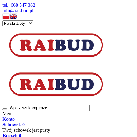
tel.: 668 547 362
info@rai-bud.pl
Menu
Konto
Schowek
0
Twój schowek jest pusty
Koszyk
0