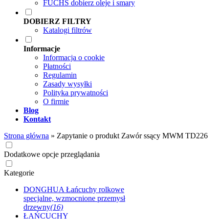
FUCHS dobierz oleje i smary
DOBIERZ FILTRY
Katalogi filtrów
Informacje
Informacja o cookie
Płatności
Regulamin
Zasady wysyłki
Polityka prywatności
O firmie
Blog
Kontakt
Strona główna
»
Zapytanie o produkt Zawór ssący MWM TD226
Dodatkowe opcje przeglądania
Kategorie
DONGHUA Łańcuchy rolkowe
specjalne, wzmocnione przemysł
drzewny
(16)
ŁAŃCUCHY