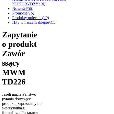
KUKURYDZY
(18)
Nowości
(58)
Promocje
(16)
Produkty polecane
(40)
Hity w naszym sklepie
(11)
Zapytanie
o produkt
Zawór
ssący
MWM
TD226
Jeżeli macie Państwo
pytania dotyczące
produktu zapraszamy do
skorzystania z
formularza. Postaramy