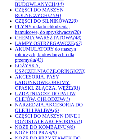
BUDOWLANYCH
(14)
CZĘŚCI DO MASZYN
ROLNICZYCH
(2104)
CZĘŚCI DO SILNIKÓW
(220)
PŁYNY układu chłodzenia,
hamulcowe, do spryskiwaczy
(20)
CHEMIA WARSZTATOWA
(48)
LAMPY OSTRZEGAWCZE
(67)
AKUMULATORY do maszyn
rolniczych, budowlanych i dla
przemysłu
(43)
ŁOŻYSKA,
USZCZELNIACZE,ORINGI
(278)
AKCESORIA, PASY
ŁADUNKOWE,OBEJMY ,
OPASKI, ZŁĄCZA, WĘŻE
(91)
UZDATNIACZE DO PALIW,
OLEJÓW, CHŁODZIW
(1)
NARZEDZIA,AKCESORIA DO
OLEJU I PALIWA
(6)
CZĘŚCI DO MASZYN INNE I
POZOSTAŁE AKCESORIA
(51)
NOŻE DO KOMBAJNU
(46)
NOŻE DO PRAS
(9)
NOŻE DO PRZYSTAWEK DO