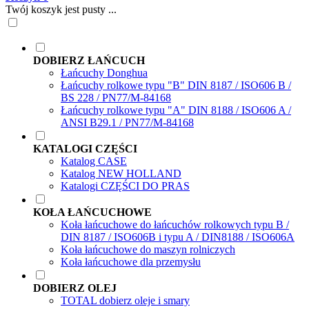
Twój koszyk jest pusty ...
DOBIERZ ŁAŃCUCH
Łańcuchy Donghua
Łańcuchy rolkowe typu "B" DIN 8187 / ISO606 B /
BS 228 / PN77/M-84168
Łańcuchy rolkowe typu "A" DIN 8188 / ISO606 A /
ANSI B29.1 / PN77/M-84168
KATALOGI CZĘŚCI
Katalog CASE
Katalog NEW HOLLAND
Katalogi CZĘŚCI DO PRAS
KOŁA ŁAŃCUCHOWE
Koła łańcuchowe do łańcuchów rolkowych typu B /
DIN 8187 / ISO606B i typu A / DIN8188 / ISO606A
Koła łańcuchowe do maszyn rolniczych
Koła łańcuchowe dla przemysłu
DOBIERZ OLEJ
TOTAL dobierz oleje i smary