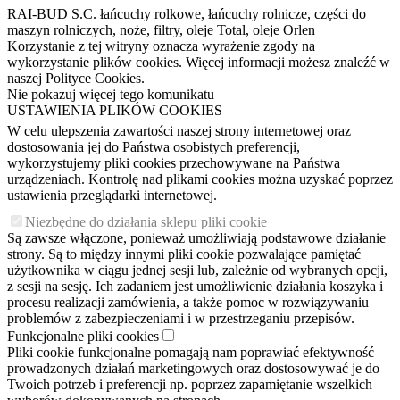
RAI-BUD S.C. łańcuchy rolkowe, łańcuchy rolnicze, części do
maszyn rolniczych, noże, filtry, oleje Total, oleje Orlen
Korzystanie z tej witryny oznacza wyrażenie zgody na
wykorzystanie plików cookies. Więcej informacji możesz znaleźć w
naszej Polityce Cookies.
Nie pokazuj więcej tego komunikatu
USTAWIENIA PLIKÓW COOKIES
W celu ulepszenia zawartości naszej strony internetowej oraz
dostosowania jej do Państwa osobistych preferencji,
wykorzystujemy pliki cookies przechowywane na Państwa
urządzeniach. Kontrolę nad plikami cookies można uzyskać poprzez
ustawienia przeglądarki internetowej.
Niezbędne do działania sklepu pliki cookie
Są zawsze włączone, ponieważ umożliwiają podstawowe działanie
strony. Są to między innymi pliki cookie pozwalające pamiętać
użytkownika w ciągu jednej sesji lub, zależnie od wybranych opcji,
z sesji na sesję. Ich zadaniem jest umożliwienie działania koszyka i
procesu realizacji zamówienia, a także pomoc w rozwiązywaniu
problemów z zabezpieczeniami i w przestrzeganiu przepisów.
Funkcjonalne pliki cookies
Pliki cookie funkcjonalne pomagają nam poprawiać efektywność
prowadzonych działań marketingowych oraz dostosowywać je do
Twoich potrzeb i preferencji np. poprzez zapamiętanie wszelkich