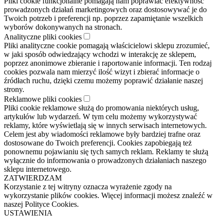
Pliki cookie funkcjonalne pomagają nam poprawiać efektywność
prowadzonych działań marketingowych oraz dostosowywać je do
Twoich potrzeb i preferencji np. poprzez zapamiętanie wszelkich
wyborów dokonywanych na stronach.
Analityczne pliki cookies
Pliki analityczne cookie pomagają właścicielowi sklepu zrozumieć,
w jaki sposób odwiedzający wchodzi w interakcję ze sklepem,
poprzez anonimowe zbieranie i raportowanie informacji. Ten rodzaj
cookies pozwala nam mierzyć ilość wizyt i zbierać informacje o
źródłach ruchu, dzięki czemu możemy poprawić działanie naszej
strony.
Reklamowe pliki cookies
Pliki cookie reklamowe służą do promowania niektórych usług,
artykułów lub wydarzeń. W tym celu możemy wykorzystywać
reklamy, które wyświetlają się w innych serwisach internetowych.
Celem jest aby wiadomości reklamowe były bardziej trafne oraz
dostosowane do Twoich preferencji. Cookies zapobiegają też
ponownemu pojawianiu się tych samych reklam. Reklamy te służą
wyłącznie do informowania o prowadzonych działaniach naszego
sklepu internetowego.
ZATWIERDZAM
Korzystanie z tej witryny oznacza wyrażenie zgody na
wykorzystanie plików cookies. Więcej informacji możesz znaleźć w
naszej Polityce Cookies.
USTAWIENIA