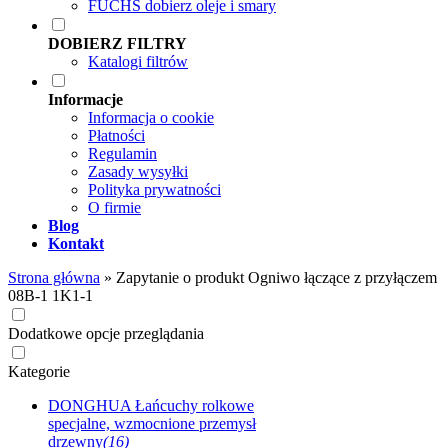
FUCHS dobierz oleje i smary
DOBIERZ FILTRY
Katalogi filtrów
Informacje
Informacja o cookie
Płatności
Regulamin
Zasady wysyłki
Polityka prywatności
O firmie
Blog
Kontakt
Strona główna
»
Zapytanie o produkt Ogniwo łączące z przyłączem
08B-1 1K1-1
Dodatkowe opcje przeglądania
Kategorie
DONGHUA Łańcuchy rolkowe
specjalne, wzmocnione przemysł
drzewny
(16)