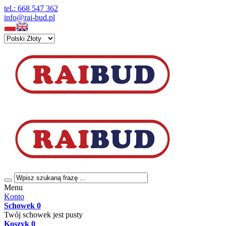
tel.: 668 547 362
info@rai-bud.pl
Menu
Konto
Schowek
0
Twój schowek jest pusty
Koszyk
0