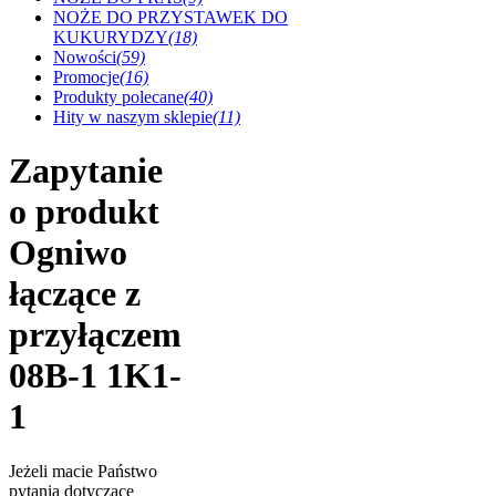
NOŻE DO PRZYSTAWEK DO
KUKURYDZY
(18)
Nowości
(59)
Promocje
(16)
Produkty polecane
(40)
Hity w naszym sklepie
(11)
Zapytanie
o produkt
Ogniwo
łączące z
przyłączem
08B-1 1K1-
1
Jeżeli macie Państwo
pytania dotyczące