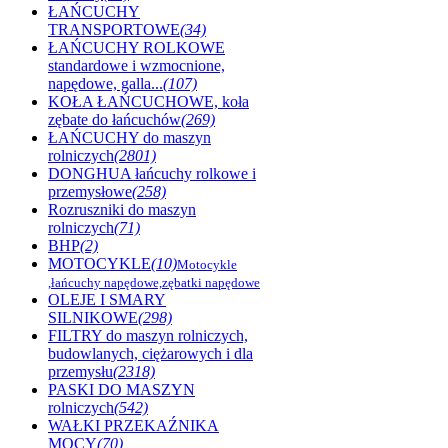
ŁAŃCUCHY
TRANSPORTOWE
(34)
ŁAŃCUCHY ROLKOWE
standardowe i wzmocnione,
napędowe, galla...
(107)
KOŁA ŁAŃCUCHOWE, koła
zębate do łańcuchów
(269)
ŁAŃCUCHY do maszyn
rolniczych
(2801)
DONGHUA łańcuchy rolkowe i
przemysłowe
(258)
Rozruszniki do maszyn
rolniczych
(71)
BHP
(2)
MOTOCYKLE
(10)
Motocykle
,łańcuchy napędowe,zębatki napędowe
OLEJE I SMARY
SILNIKOWE
(298)
FILTRY do maszyn rolniczych,
budowlanych, ciężarowych i dla
przemysłu
(2318)
PASKI DO MASZYN
rolniczych
(542)
WAŁKI PRZEKAŹNIKA
MOCY
(70)