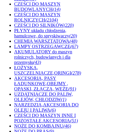
CZĘŚCI DO MASZYN
BUDOWLANYCH
(14)
CZĘŚCI DO MASZYN
ROLNICZYCH
(2104)
CZĘŚCI DO SILNIKÓW
(220)
PŁYNY układu chłodzenia,
hamulcowe, do spryskiwaczy
(20)
CHEMIA WARSZTATOWA
(48)
LAMPY OSTRZEGAWCZE
(67)
AKUMULATORY do maszyn
rolniczych, budowlanych i dla
przemysłu
(43)
ŁOŻYSKA,
USZCZELNIACZE,ORINGI
(278)
AKCESORIA, PASY
ŁADUNKOWE,OBEJMY ,
OPASKI, ZŁĄCZA, WĘŻE
(91)
UZDATNIACZE DO PALIW,
OLEJÓW, CHŁODZIW
(1)
NARZEDZIA,AKCESORIA DO
OLEJU I PALIWA
(6)
CZĘŚCI DO MASZYN INNE I
POZOSTAŁE AKCESORIA
(51)
NOŻE DO KOMBAJNU
(46)
NOŻE DO PRAS
(9)