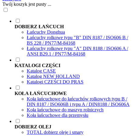
Twój koszyk jest pusty ...
DOBIERZ ŁAŃCUCH
Łańcuchy Donghua
Łańcuchy rolkowe typu "B" DIN 8187 / ISO606 B /
BS 228 / PN77/M-84168
Łańcuchy rolkowe typu "A" DIN 8188 / ISO606 A /
ANSI B29.1 / PN77/M-84168
KATALOGI CZĘŚCI
Katalog CASE
Katalog NEW HOLLAND
Katalogi CZĘŚCI DO PRAS
KOŁA ŁAŃCUCHOWE
Koła łańcuchowe do łańcuchów rolkowych typu B /
DIN 8187 / ISO606B i typu A / DIN8188 / ISO606A
Koła łańcuchowe do maszyn rolniczych
Koła łańcuchowe dla przemysłu
DOBIERZ OLEJ
TOTAL dobierz oleje i smary