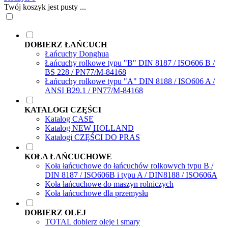
Twój koszyk jest pusty ...
DOBIERZ ŁAŃCUCH
Łańcuchy Donghua
Łańcuchy rolkowe typu "B" DIN 8187 / ISO606 B /
BS 228 / PN77/M-84168
Łańcuchy rolkowe typu "A" DIN 8188 / ISO606 A /
ANSI B29.1 / PN77/M-84168
KATALOGI CZĘŚCI
Katalog CASE
Katalog NEW HOLLAND
Katalogi CZĘŚCI DO PRAS
KOŁA ŁAŃCUCHOWE
Koła łańcuchowe do łańcuchów rolkowych typu B /
DIN 8187 / ISO606B i typu A / DIN8188 / ISO606A
Koła łańcuchowe do maszyn rolniczych
Koła łańcuchowe dla przemysłu
DOBIERZ OLEJ
TOTAL dobierz oleje i smary