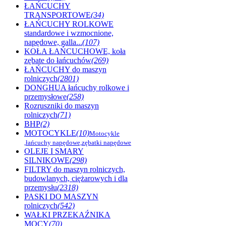
ŁAŃCUCHY
TRANSPORTOWE
(34)
ŁAŃCUCHY ROLKOWE
standardowe i wzmocnione,
napędowe, galla...
(107)
KOŁA ŁAŃCUCHOWE, koła
zębate do łańcuchów
(269)
ŁAŃCUCHY do maszyn
rolniczych
(2801)
DONGHUA łańcuchy rolkowe i
przemysłowe
(258)
Rozruszniki do maszyn
rolniczych
(71)
BHP
(2)
MOTOCYKLE
(10)
Motocykle
,łańcuchy napędowe,zębatki napędowe
OLEJE I SMARY
SILNIKOWE
(298)
FILTRY do maszyn rolniczych,
budowlanych, ciężarowych i dla
przemysłu
(2318)
PASKI DO MASZYN
rolniczych
(542)
WAŁKI PRZEKAŹNIKA
MOCY
(70)