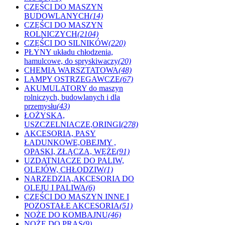
CZĘŚCI DO MASZYN
BUDOWLANYCH
(14)
CZĘŚCI DO MASZYN
ROLNICZYCH
(2104)
CZĘŚCI DO SILNIKÓW
(220)
PŁYNY układu chłodzenia,
hamulcowe, do spryskiwaczy
(20)
CHEMIA WARSZTATOWA
(48)
LAMPY OSTRZEGAWCZE
(67)
AKUMULATORY do maszyn
rolniczych, budowlanych i dla
przemysłu
(43)
ŁOŻYSKA,
USZCZELNIACZE,ORINGI
(278)
AKCESORIA, PASY
ŁADUNKOWE,OBEJMY ,
OPASKI, ZŁĄCZA, WĘŻE
(91)
UZDATNIACZE DO PALIW,
OLEJÓW, CHŁODZIW
(1)
NARZEDZIA,AKCESORIA DO
OLEJU I PALIWA
(6)
CZĘŚCI DO MASZYN INNE I
POZOSTAŁE AKCESORIA
(51)
NOŻE DO KOMBAJNU
(46)
NOŻE DO PRAS
(9)