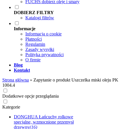
FUCHS dobierz oleje i smary
DOBIERZ FILTRY
Katalogi filtrów
Informacje
Informacja o cookie
Płatności
Regulamin
Zasady wysyłki
Polityka prywatności
O firmie
Blog
Kontakt
Strona główna
»
Zapytanie o produkt Uszczelka miski oleju PK
1004.4
Dodatkowe opcje przeglądania
Kategorie
DONGHUA Łańcuchy rolkowe
specjalne, wzmocnione przemysł
drzewny
(16)