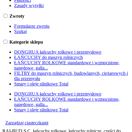
Płatności
Zasady wysyłki
Zwroty
Formularze zwrotu
Szukaj
Kategorie sklepu
DONGHUA łańcuchy rolkowe i przemysłowe
ŁAŃCUCHY do maszyn rolniczych
ŁAŃCUCHY ROLKOWE standardowe i wzmocnione,
napędowe, galla...
FILTRY do maszyn rolniczych, budowlanych, ciężarowych i
dla przemysłu
Smary i oleje silnikowe Total
DONGHUA łańcuchy rolkowe i przemysłowe
ŁAŃCUCHY ROLKOWE standardowe i wzmocnione,
napędowe, galla...
Smary i oleje silnikowe Total
Zarządzaj ciasteczkami
RAI-BUD S.C. łańcuchy rolkowe, łańcuchy rolnicze, części do