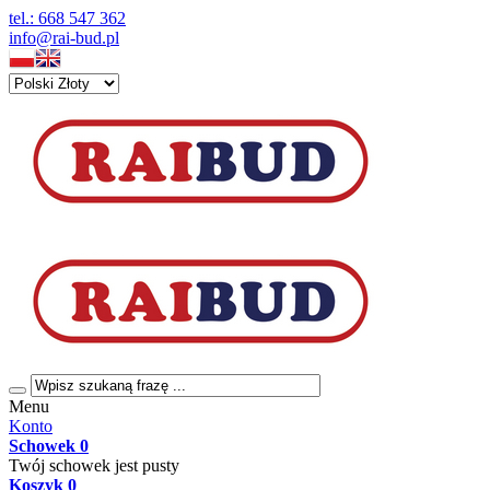
tel.: 668 547 362
info@rai-bud.pl
Menu
Konto
Schowek
0
Twój schowek jest pusty
Koszyk
0