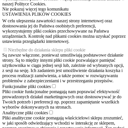
naszej Polityce Cookies.
Nie pokazuj więcej tego komunikatu
USTAWIENIA PLIKÓW COOKIES
W celu ulepszenia zawartości naszej strony internetowej oraz
dostosowania jej do Państwa osobistych preferencji,
wykorzystujemy pliki cookies przechowywane na Państwa
urządzeniach. Kontrolę nad plikami cookies można uzyskać poprzez
ustawienia przeglądarki internetowej.
Niezbędne do działania sklepu pliki cookie
Są zawsze włączone, ponieważ umożliwiają podstawowe działanie
strony. Są to między innymi pliki cookie pozwalające pamiętać
użytkownika w ciągu jednej sesji lub, zależnie od wybranych opcji,
z sesji na sesję. Ich zadaniem jest umożliwienie działania koszyka i
procesu realizacji zamówienia, a także pomoc w rozwiązywaniu
problemów z zabezpieczeniami i w przestrzeganiu przepisów.
Funkcjonalne pliki cookies
Pliki cookie funkcjonalne pomagają nam poprawiać efektywność
prowadzonych działań marketingowych oraz dostosowywać je do
Twoich potrzeb i preferencji np. poprzez zapamiętanie wszelkich
wyborów dokonywanych na stronach.
Analityczne pliki cookies
Pliki analityczne cookie pomagają właścicielowi sklepu zrozumieć,
w jaki sposób odwiedzający wchodzi w interakcję ze sklepem,