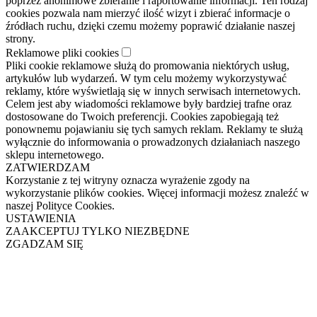
poprzez anonimowe zbieranie i raportowanie informacji. Ten rodzaj
cookies pozwala nam mierzyć ilość wizyt i zbierać informacje o
źródłach ruchu, dzięki czemu możemy poprawić działanie naszej
strony.
Reklamowe pliki cookies
Pliki cookie reklamowe służą do promowania niektórych usług,
artykułów lub wydarzeń. W tym celu możemy wykorzystywać
reklamy, które wyświetlają się w innych serwisach internetowych.
Celem jest aby wiadomości reklamowe były bardziej trafne oraz
dostosowane do Twoich preferencji. Cookies zapobiegają też
ponownemu pojawianiu się tych samych reklam. Reklamy te służą
wyłącznie do informowania o prowadzonych działaniach naszego
sklepu internetowego.
ZATWIERDZAM
Korzystanie z tej witryny oznacza wyrażenie zgody na
wykorzystanie plików cookies. Więcej informacji możesz znaleźć w
naszej Polityce Cookies.
USTAWIENIA
ZAAKCEPTUJ TYLKO NIEZBĘDNE
ZGADZAM SIĘ