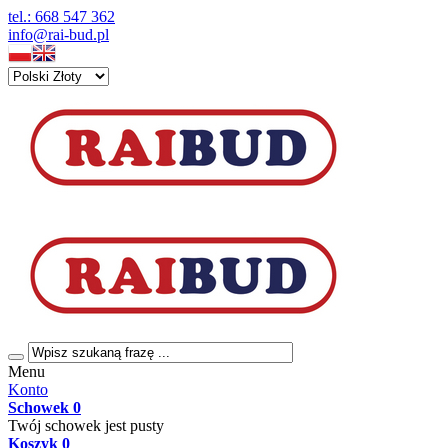
tel.: 668 547 362
info@rai-bud.pl
Menu
Konto
Schowek
0
Twój schowek jest pusty
Koszyk
0