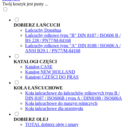
Twój koszyk jest pusty ...
DOBIERZ ŁAŃCUCH
Łańcuchy Donghua
Łańcuchy rolkowe typu "B" DIN 8187 / ISO606 B /
BS 228 / PN77/M-84168
Łańcuchy rolkowe typu "A" DIN 8188 / ISO606 A /
ANSI B29.1 / PN77/M-84168
KATALOGI CZĘŚCI
Katalog CASE
Katalog NEW HOLLAND
Katalogi CZĘŚCI DO PRAS
KOŁA ŁAŃCUCHOWE
Koła łańcuchowe do łańcuchów rolkowych typu B /
DIN 8187 / ISO606B i typu A / DIN8188 / ISO606A
Koła łańcuchowe do maszyn rolniczych
Koła łańcuchowe dla przemysłu
DOBIERZ OLEJ
TOTAL dobierz oleje i smary