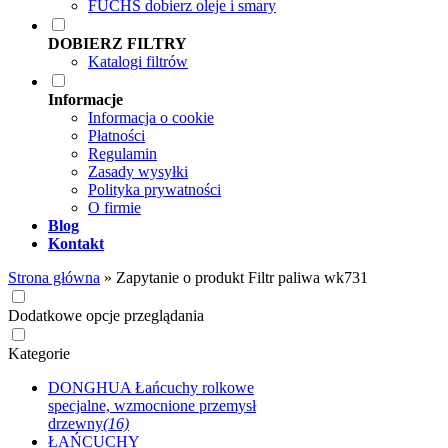
FUCHS dobierz oleje i smary
DOBIERZ FILTRY
Katalogi filtrów
Informacje
Informacja o cookie
Płatności
Regulamin
Zasady wysyłki
Polityka prywatności
O firmie
Blog
Kontakt
Strona główna
»
Zapytanie o produkt Filtr paliwa wk731
Dodatkowe opcje przeglądania
Kategorie
DONGHUA Łańcuchy rolkowe
specjalne, wzmocnione przemysł
drzewny
(16)
ŁAŃCUCHY