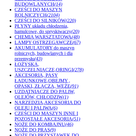
BUDOWLANYCH
(14)
CZĘŚCI DO MASZYN
ROLNICZYCH
(2104)
CZĘŚCI DO SILNIKÓW
(220)
PŁYNY układu chłodzenia,
hamulcowe, do spryskiwaczy
(20)
CHEMIA WARSZTATOWA
(48)
LAMPY OSTRZEGAWCZE
(67)
AKUMULATORY do maszyn
rolniczych, budowlanych i dla
przemysłu
(43)
ŁOŻYSKA,
USZCZELNIACZE,ORINGI
(278)
AKCESORIA, PASY
ŁADUNKOWE,OBEJMY ,
OPASKI, ZŁĄCZA, WĘŻE
(91)
UZDATNIACZE DO PALIW,
OLEJÓW, CHŁODZIW
(1)
NARZEDZIA,AKCESORIA DO
OLEJU I PALIWA
(6)
CZĘŚCI DO MASZYN INNE I
POZOSTAŁE AKCESORIA
(51)
NOŻE DO KOMBAJNU
(46)
NOŻE DO PRAS
(9)
NOŻE DO PRZYSTAWEK DO