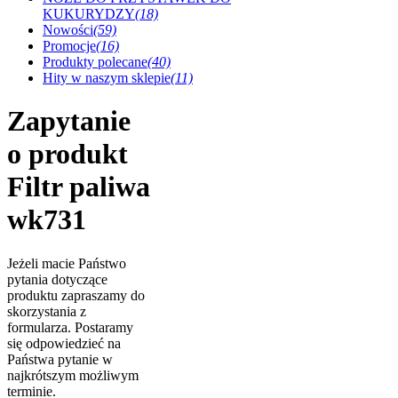
KUKURYDZY
(18)
Nowości
(59)
Promocje
(16)
Produkty polecane
(40)
Hity w naszym sklepie
(11)
Zapytanie
o produkt
Filtr paliwa
wk731
Jeżeli macie Państwo
pytania dotyczące
produktu zapraszamy do
skorzystania z
formularza. Postaramy
się odpowiedzieć na
Państwa pytanie w
najkrótszym możliwym
terminie.