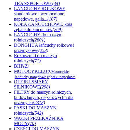
TRANSPORTOWE
(34)
ŁAŃCUCHY ROLKOWE
standardowe i wzmocnione,
napędowe, galla...
(107)
KOŁA ŁAŃCUCHOWE, koła
zębate do łańcuchów
(269)
ŁAŃCUCHY do maszyn
rolniczych
(2801)
DONGHUA łańcuchy rolkowe i
przemysłowe
(258)
Rozruszniki do maszyn
rolniczych
(71)
BHP
(2)
MOTOCYKLE
(10)
Motocykle
,łańcuchy napędowe,zębatki napędowe
OLEJE I SMARY
SILNIKOWE
(298)
FILTRY do maszyn rolniczych,
budowlanych, ciężarowych i dla
przemysłu
(2318)
PASKI DO MASZYN
rolniczych
(542)
WAŁKI PRZEKAŹNIKA
MOCY
(70)
CZĘŚCI DO MASZYN