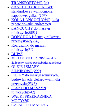
TRANSPORTOWE
(34)
ŁAŃCUCHY ROLKOWE
standardowe i wzmocnione,
napędowe, galla...
(107)
KOŁA ŁAŃCUCHOWE, koła
zębate do łańcuchów
(269)
ŁAŃCUCHY do maszyn
rolniczych
(2801)
DONGHUA łańcuchy rolkowe i
przemysłowe
(258)
Rozruszniki do maszyn
rolniczych
(71)
BHP
(2)
MOTOCYKLE
(10)
Motocykle
,łańcuchy napędowe,zębatki napędowe
OLEJE I SMARY
SILNIKOWE
(298)
FILTRY do maszyn rolniczych,
budowlanych, ciężarowych i dla
przemysłu
(2318)
PASKI DO MASZYN
rolniczych
(542)
WAŁKI PRZEKAŹNIKA
MOCY
(70)
CZĘŚCI DO MASZYN