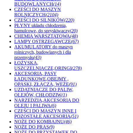
BUDOWLANYCH
(14)
CZĘŚCI DO MASZYN
ROLNICZYCH
(2104)
CZĘŚCI DO SILNIKÓW
(220)
PŁYNY układu chłodzenia,
hamulcowe, do spryskiwaczy
(20)
CHEMIA WARSZTATOWA
(48)
LAMPY OSTRZEGAWCZE
(67)
AKUMULATORY do maszyn
rolniczych, budowlanych i dla
przemysłu
(43)
ŁOŻYSKA,
USZCZELNIACZE,ORINGI
(278)
AKCESORIA, PASY
ŁADUNKOWE,OBEJMY ,
OPASKI, ZŁĄCZA, WĘŻE
(91)
UZDATNIACZE DO PALIW,
OLEJÓW, CHŁODZIW
(1)
NARZEDZIA,AKCESORIA DO
OLEJU I PALIWA
(6)
CZĘŚCI DO MASZYN INNE I
POZOSTAŁE AKCESORIA
(51)
NOŻE DO KOMBAJNU
(46)
NOŻE DO PRAS
(9)
NOŻE DO PRZYSTAWEK DO