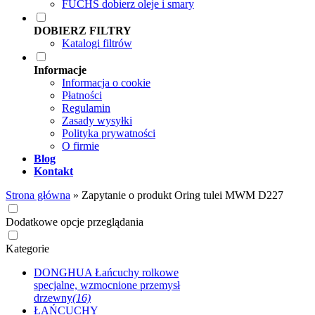
FUCHS dobierz oleje i smary
DOBIERZ FILTRY
Katalogi filtrów
Informacje
Informacja o cookie
Płatności
Regulamin
Zasady wysyłki
Polityka prywatności
O firmie
Blog
Kontakt
Strona główna
»
Zapytanie o produkt Oring tulei MWM D227
Dodatkowe opcje przeglądania
Kategorie
DONGHUA Łańcuchy rolkowe
specjalne, wzmocnione przemysł
drzewny
(16)
ŁAŃCUCHY