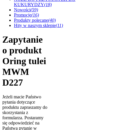
KUKURYDZY
(18)
Nowości
(59)
Promocje
(16)
Produkty polecane
(40)
Hity w naszym sklepie
(11)
Zapytanie
o produkt
Oring tulei
MWM
D227
Jeżeli macie Państwo
pytania dotyczące
produktu zapraszamy do
skorzystania z
formularza. Postaramy
się odpowiedzieć na
Państwa pytanie w