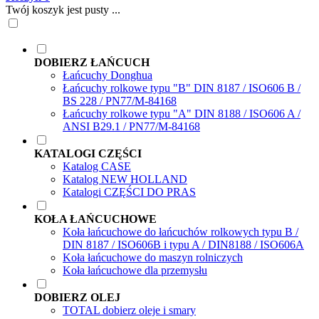
Twój koszyk jest pusty ...
DOBIERZ ŁAŃCUCH
Łańcuchy Donghua
Łańcuchy rolkowe typu "B" DIN 8187 / ISO606 B /
BS 228 / PN77/M-84168
Łańcuchy rolkowe typu "A" DIN 8188 / ISO606 A /
ANSI B29.1 / PN77/M-84168
KATALOGI CZĘŚCI
Katalog CASE
Katalog NEW HOLLAND
Katalogi CZĘŚCI DO PRAS
KOŁA ŁAŃCUCHOWE
Koła łańcuchowe do łańcuchów rolkowych typu B /
DIN 8187 / ISO606B i typu A / DIN8188 / ISO606A
Koła łańcuchowe do maszyn rolniczych
Koła łańcuchowe dla przemysłu
DOBIERZ OLEJ
TOTAL dobierz oleje i smary