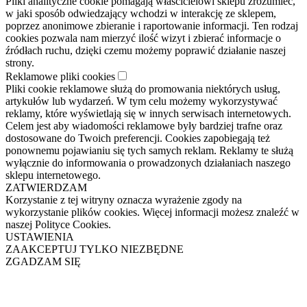
Pliki analityczne cookie pomagają właścicielowi sklepu zrozumieć,
w jaki sposób odwiedzający wchodzi w interakcję ze sklepem,
poprzez anonimowe zbieranie i raportowanie informacji. Ten rodzaj
cookies pozwala nam mierzyć ilość wizyt i zbierać informacje o
źródłach ruchu, dzięki czemu możemy poprawić działanie naszej
strony.
Reklamowe pliki cookies
Pliki cookie reklamowe służą do promowania niektórych usług,
artykułów lub wydarzeń. W tym celu możemy wykorzystywać
reklamy, które wyświetlają się w innych serwisach internetowych.
Celem jest aby wiadomości reklamowe były bardziej trafne oraz
dostosowane do Twoich preferencji. Cookies zapobiegają też
ponownemu pojawianiu się tych samych reklam. Reklamy te służą
wyłącznie do informowania o prowadzonych działaniach naszego
sklepu internetowego.
ZATWIERDZAM
Korzystanie z tej witryny oznacza wyrażenie zgody na
wykorzystanie plików cookies. Więcej informacji możesz znaleźć w
naszej Polityce Cookies.
USTAWIENIA
ZAAKCEPTUJ TYLKO NIEZBĘDNE
ZGADZAM SIĘ