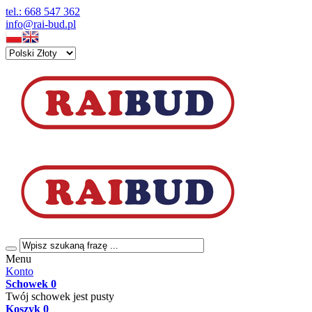
tel.: 668 547 362
info@rai-bud.pl
Menu
Konto
Schowek
0
Twój schowek jest pusty
Koszyk
0