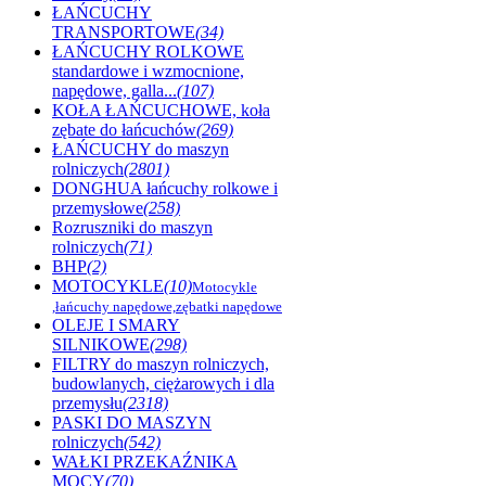
ŁAŃCUCHY
TRANSPORTOWE
(34)
ŁAŃCUCHY ROLKOWE
standardowe i wzmocnione,
napędowe, galla...
(107)
KOŁA ŁAŃCUCHOWE, koła
zębate do łańcuchów
(269)
ŁAŃCUCHY do maszyn
rolniczych
(2801)
DONGHUA łańcuchy rolkowe i
przemysłowe
(258)
Rozruszniki do maszyn
rolniczych
(71)
BHP
(2)
MOTOCYKLE
(10)
Motocykle
,łańcuchy napędowe,zębatki napędowe
OLEJE I SMARY
SILNIKOWE
(298)
FILTRY do maszyn rolniczych,
budowlanych, ciężarowych i dla
przemysłu
(2318)
PASKI DO MASZYN
rolniczych
(542)
WAŁKI PRZEKAŹNIKA
MOCY
(70)