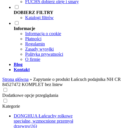
FUCHS dobierz oleje i smary
DOBIERZ FILTRY
Katalogi filtrów
Informacje
Informacja o cookie
Płatności
Regulamin
Zasady wysyłki
Polityka prywatności
O firmie
Blog
Kontakt
Strona główna
»
Zapytanie o produkt Łańcuch podajnika NH CR
84527472 KOMPLET bez listew
Dodatkowe opcje przeglądania
Kategorie
DONGHUA Łańcuchy rolkowe
specjalne, wzmocnione przemysł
drzewny
(16)