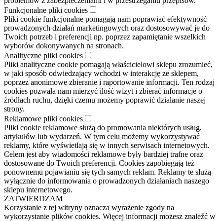
problemów z zabezpieczeniami i w przestrzeganiu przepisów.
Funkcjonalne pliki cookies
Pliki cookie funkcjonalne pomagają nam poprawiać efektywność
prowadzonych działań marketingowych oraz dostosowywać je do
Twoich potrzeb i preferencji np. poprzez zapamiętanie wszelkich
wyborów dokonywanych na stronach.
Analityczne pliki cookies
Pliki analityczne cookie pomagają właścicielowi sklepu zrozumieć,
w jaki sposób odwiedzający wchodzi w interakcję ze sklepem,
poprzez anonimowe zbieranie i raportowanie informacji. Ten rodzaj
cookies pozwala nam mierzyć ilość wizyt i zbierać informacje o
źródłach ruchu, dzięki czemu możemy poprawić działanie naszej
strony.
Reklamowe pliki cookies
Pliki cookie reklamowe służą do promowania niektórych usług,
artykułów lub wydarzeń. W tym celu możemy wykorzystywać
reklamy, które wyświetlają się w innych serwisach internetowych.
Celem jest aby wiadomości reklamowe były bardziej trafne oraz
dostosowane do Twoich preferencji. Cookies zapobiegają też
ponownemu pojawianiu się tych samych reklam. Reklamy te służą
wyłącznie do informowania o prowadzonych działaniach naszego
sklepu internetowego.
ZATWIERDZAM
Korzystanie z tej witryny oznacza wyrażenie zgody na
wykorzystanie plików cookies. Więcej informacji możesz znaleźć w