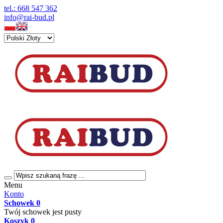
tel.: 668 547 362
info@rai-bud.pl
Menu
Konto
Schowek
0
Twój schowek jest pusty
Koszyk
0