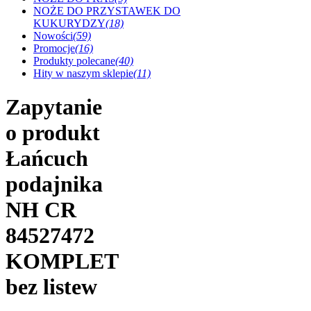
NOŻE DO PRZYSTAWEK DO
KUKURYDZY
(18)
Nowości
(59)
Promocje
(16)
Produkty polecane
(40)
Hity w naszym sklepie
(11)
Zapytanie
o produkt
Łańcuch
podajnika
NH CR
84527472
KOMPLET
bez listew