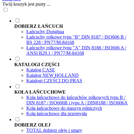
Twój koszyk jest pusty ...
DOBIERZ ŁAŃCUCH
Łańcuchy Donghua
Łańcuchy rolkowe typu "B" DIN 8187 / ISO606 B /
BS 228 / PN77/M-84168
Łańcuchy rolkowe typu "A" DIN 8188 / ISO606 A /
ANSI B29.1 / PN77/M-84168
KATALOGI CZĘŚCI
Katalog CASE
Katalog NEW HOLLAND
Katalogi CZĘŚCI DO PRAS
KOŁA ŁAŃCUCHOWE
Koła łańcuchowe do łańcuchów rolkowych typu B /
DIN 8187 / ISO606B i typu A / DIN8188 / ISO606A
Koła łańcuchowe do maszyn rolniczych
Koła łańcuchowe dla przemysłu
DOBIERZ OLEJ
TOTAL dobierz oleje i smary