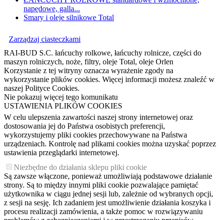
napędowe, galla...
Smary i oleje silnikowe Total
Zarządzaj ciasteczkami
RAI-BUD S.C. łańcuchy rolkowe, łańcuchy rolnicze, części do
maszyn rolniczych, noże, filtry, oleje Total, oleje Orlen
Korzystanie z tej witryny oznacza wyrażenie zgody na
wykorzystanie plików cookies. Więcej informacji możesz znaleźć w
naszej Polityce Cookies.
Nie pokazuj więcej tego komunikatu
USTAWIENIA PLIKÓW COOKIES
W celu ulepszenia zawartości naszej strony internetowej oraz
dostosowania jej do Państwa osobistych preferencji,
wykorzystujemy pliki cookies przechowywane na Państwa
urządzeniach. Kontrolę nad plikami cookies można uzyskać poprzez
ustawienia przeglądarki internetowej.
Niezbędne do działania sklepu pliki cookie
Są zawsze włączone, ponieważ umożliwiają podstawowe działanie
strony. Są to między innymi pliki cookie pozwalające pamiętać
użytkownika w ciągu jednej sesji lub, zależnie od wybranych opcji,
z sesji na sesję. Ich zadaniem jest umożliwienie działania koszyka i
procesu realizacji zamówienia, a także pomoc w rozwiązywaniu