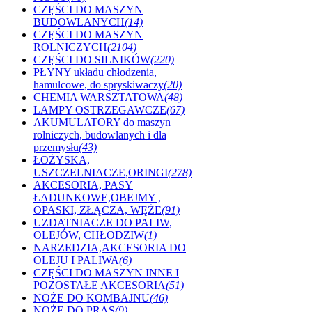
CZĘŚCI DO MASZYN
BUDOWLANYCH
(14)
CZĘŚCI DO MASZYN
ROLNICZYCH
(2104)
CZĘŚCI DO SILNIKÓW
(220)
PŁYNY układu chłodzenia,
hamulcowe, do spryskiwaczy
(20)
CHEMIA WARSZTATOWA
(48)
LAMPY OSTRZEGAWCZE
(67)
AKUMULATORY do maszyn
rolniczych, budowlanych i dla
przemysłu
(43)
ŁOŻYSKA,
USZCZELNIACZE,ORINGI
(278)
AKCESORIA, PASY
ŁADUNKOWE,OBEJMY ,
OPASKI, ZŁĄCZA, WĘŻE
(91)
UZDATNIACZE DO PALIW,
OLEJÓW, CHŁODZIW
(1)
NARZEDZIA,AKCESORIA DO
OLEJU I PALIWA
(6)
CZĘŚCI DO MASZYN INNE I
POZOSTAŁE AKCESORIA
(51)
NOŻE DO KOMBAJNU
(46)
NOŻE DO PRAS
(9)