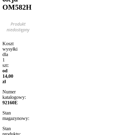
OM582H
Produkt
niedostępny
Koszt
wysyłki
dla
1
szt:
od
14,00
zł
Numer
katalogowy:
92160E
Stan
magazynowy:
Stan
produktu: