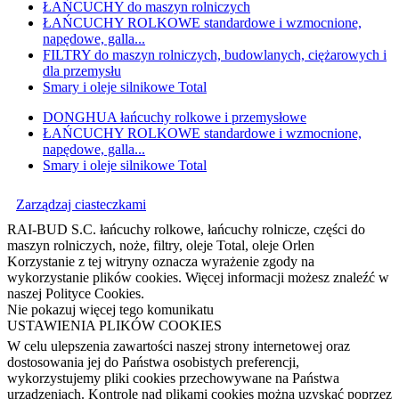
ŁAŃCUCHY do maszyn rolniczych
ŁAŃCUCHY ROLKOWE standardowe i wzmocnione,
napędowe, galla...
FILTRY do maszyn rolniczych, budowlanych, ciężarowych i
dla przemysłu
Smary i oleje silnikowe Total
DONGHUA łańcuchy rolkowe i przemysłowe
ŁAŃCUCHY ROLKOWE standardowe i wzmocnione,
napędowe, galla...
Smary i oleje silnikowe Total
Zarządzaj ciasteczkami
RAI-BUD S.C. łańcuchy rolkowe, łańcuchy rolnicze, części do
maszyn rolniczych, noże, filtry, oleje Total, oleje Orlen
Korzystanie z tej witryny oznacza wyrażenie zgody na
wykorzystanie plików cookies. Więcej informacji możesz znaleźć w
naszej Polityce Cookies.
Nie pokazuj więcej tego komunikatu
USTAWIENIA PLIKÓW COOKIES
W celu ulepszenia zawartości naszej strony internetowej oraz
dostosowania jej do Państwa osobistych preferencji,
wykorzystujemy pliki cookies przechowywane na Państwa
urządzeniach. Kontrolę nad plikami cookies można uzyskać poprzez