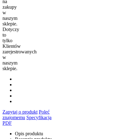
na
zakupy
w
naszym
sklepie.
Dotyczy
to
tylko
Klientów
zarejestrowanych
w
naszym
sklepie.
Zapytaj o produkt
Poleć
znajomemu
Specyfikacja
PDF
Opis produktu