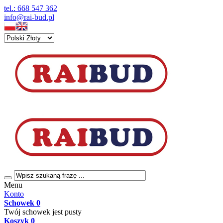
tel.: 668 547 362
info@rai-bud.pl
Menu
Konto
Schowek
0
Twój schowek jest pusty
Koszyk
0