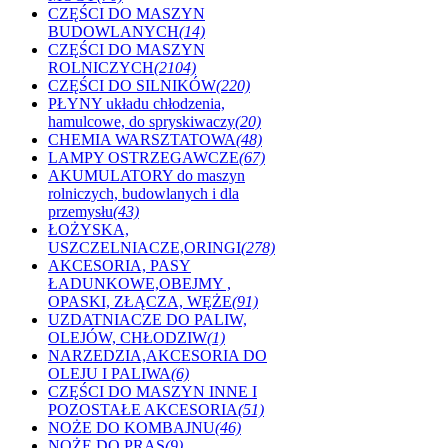
CZĘŚCI DO MASZYN
BUDOWLANYCH
(14)
CZĘŚCI DO MASZYN
ROLNICZYCH
(2104)
CZĘŚCI DO SILNIKÓW
(220)
PŁYNY układu chłodzenia,
hamulcowe, do spryskiwaczy
(20)
CHEMIA WARSZTATOWA
(48)
LAMPY OSTRZEGAWCZE
(67)
AKUMULATORY do maszyn
rolniczych, budowlanych i dla
przemysłu
(43)
ŁOŻYSKA,
USZCZELNIACZE,ORINGI
(278)
AKCESORIA, PASY
ŁADUNKOWE,OBEJMY ,
OPASKI, ZŁĄCZA, WĘŻE
(91)
UZDATNIACZE DO PALIW,
OLEJÓW, CHŁODZIW
(1)
NARZEDZIA,AKCESORIA DO
OLEJU I PALIWA
(6)
CZĘŚCI DO MASZYN INNE I
POZOSTAŁE AKCESORIA
(51)
NOŻE DO KOMBAJNU
(46)
NOŻE DO PRAS
(9)