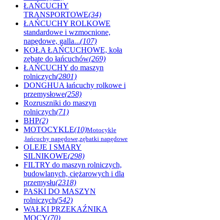
ŁAŃCUCHY
TRANSPORTOWE
(34)
ŁAŃCUCHY ROLKOWE
standardowe i wzmocnione,
napędowe, galla...
(107)
KOŁA ŁAŃCUCHOWE, koła
zębate do łańcuchów
(269)
ŁAŃCUCHY do maszyn
rolniczych
(2801)
DONGHUA łańcuchy rolkowe i
przemysłowe
(258)
Rozruszniki do maszyn
rolniczych
(71)
BHP
(2)
MOTOCYKLE
(10)
Motocykle
,łańcuchy napędowe,zębatki napędowe
OLEJE I SMARY
SILNIKOWE
(298)
FILTRY do maszyn rolniczych,
budowlanych, ciężarowych i dla
przemysłu
(2318)
PASKI DO MASZYN
rolniczych
(542)
WAŁKI PRZEKAŹNIKA
MOCY
(70)