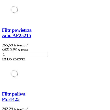
Filtr powietrza
zam. AF25215
265,60 zł
/
brutto
szt
215,93 zł
netto
szt
Do koszyka
Filtr paliwa
P551425
202,20 zł
/
brutto