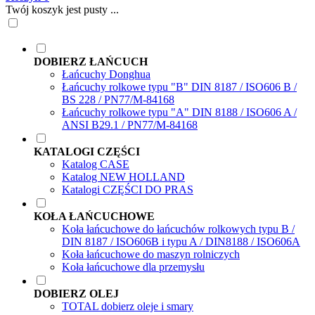
Twój koszyk jest pusty ...
DOBIERZ ŁAŃCUCH
Łańcuchy Donghua
Łańcuchy rolkowe typu "B" DIN 8187 / ISO606 B /
BS 228 / PN77/M-84168
Łańcuchy rolkowe typu "A" DIN 8188 / ISO606 A /
ANSI B29.1 / PN77/M-84168
KATALOGI CZĘŚCI
Katalog CASE
Katalog NEW HOLLAND
Katalogi CZĘŚCI DO PRAS
KOŁA ŁAŃCUCHOWE
Koła łańcuchowe do łańcuchów rolkowych typu B /
DIN 8187 / ISO606B i typu A / DIN8188 / ISO606A
Koła łańcuchowe do maszyn rolniczych
Koła łańcuchowe dla przemysłu
DOBIERZ OLEJ
TOTAL dobierz oleje i smary