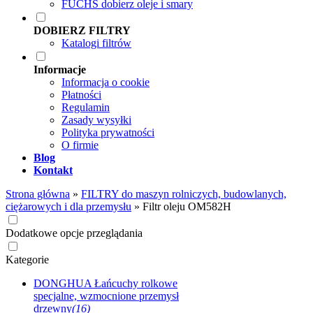
FUCHS dobierz oleje i smary
DOBIERZ FILTRY
Katalogi filtrów
Informacje
Informacja o cookie
Płatności
Regulamin
Zasady wysyłki
Polityka prywatności
O firmie
Blog
Kontakt
Strona główna
»
FILTRY do maszyn rolniczych, budowlanych,
ciężarowych i dla przemysłu
»
Filtr oleju OM582H
Dodatkowe opcje przeglądania
Kategorie
DONGHUA Łańcuchy rolkowe
specjalne, wzmocnione przemysł
drzewny
(16)