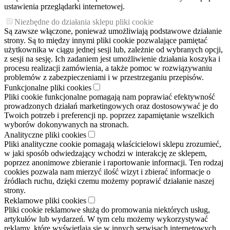
ustawienia przeglądarki internetowej.
Niezbędne do działania sklepu pliki cookie
Są zawsze włączone, ponieważ umożliwiają podstawowe działanie
strony. Są to między innymi pliki cookie pozwalające pamiętać
użytkownika w ciągu jednej sesji lub, zależnie od wybranych opcji,
z sesji na sesję. Ich zadaniem jest umożliwienie działania koszyka i
procesu realizacji zamówienia, a także pomoc w rozwiązywaniu
problemów z zabezpieczeniami i w przestrzeganiu przepisów.
Funkcjonalne pliki cookies
Pliki cookie funkcjonalne pomagają nam poprawiać efektywność
prowadzonych działań marketingowych oraz dostosowywać je do
Twoich potrzeb i preferencji np. poprzez zapamiętanie wszelkich
wyborów dokonywanych na stronach.
Analityczne pliki cookies
Pliki analityczne cookie pomagają właścicielowi sklepu zrozumieć,
w jaki sposób odwiedzający wchodzi w interakcję ze sklepem,
poprzez anonimowe zbieranie i raportowanie informacji. Ten rodzaj
cookies pozwala nam mierzyć ilość wizyt i zbierać informacje o
źródłach ruchu, dzięki czemu możemy poprawić działanie naszej
strony.
Reklamowe pliki cookies
Pliki cookie reklamowe służą do promowania niektórych usług,
artykułów lub wydarzeń. W tym celu możemy wykorzystywać
reklamy, które wyświetlają się w innych serwisach internetowych.