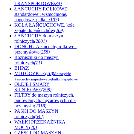
TRANSPORTOWE
(34)
ŁAŃCUCHY ROLKOWE
standardowe i wzmocnione,
napędowe, galla...
(107)
KOŁA ŁAŃCUCHOWE, koła
zębate do łańcuchów
(269)
ŁAŃCUCHY do maszyn
rolniczych
(2801)
DONGHUA łańcuchy rolkowe i
przemysłowe
(258)
Rozruszniki do maszyn
rolniczych
(71)
BHP
(2)
MOTOCYKLE
(10)
Motocykle
,łańcuchy napędowe,zębatki napędowe
OLEJE I SMARY
SILNIKOWE
(298)
FILTRY do maszyn rolniczych,
budowlanych, ciężarowych i dla
przemysłu
(2318)
PASKI DO MASZYN
rolniczych
(542)
WAŁKI PRZEKAŹNIKA
MOCY
(70)
CZĘŚCI DO MASZYN