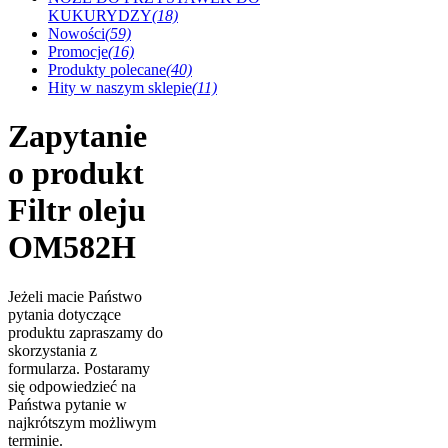
KUKURYDZY
(18)
Nowości
(59)
Promocje
(16)
Produkty polecane
(40)
Hity w naszym sklepie
(11)
Zapytanie
o produkt
Filtr oleju
OM582H
Jeżeli macie Państwo
pytania dotyczące
produktu zapraszamy do
skorzystania z
formularza. Postaramy
się odpowiedzieć na
Państwa pytanie w
najkrótszym możliwym
terminie.