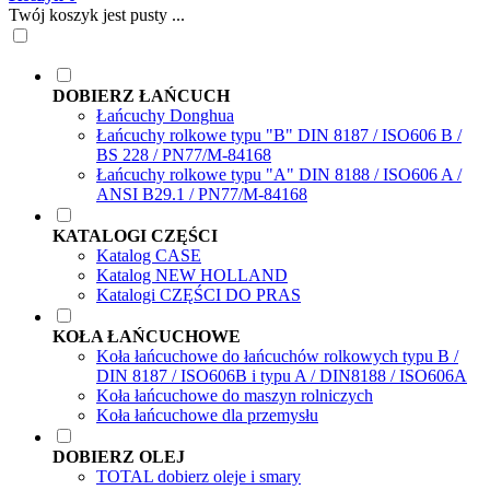
Twój koszyk jest pusty ...
DOBIERZ ŁAŃCUCH
Łańcuchy Donghua
Łańcuchy rolkowe typu "B" DIN 8187 / ISO606 B /
BS 228 / PN77/M-84168
Łańcuchy rolkowe typu "A" DIN 8188 / ISO606 A /
ANSI B29.1 / PN77/M-84168
KATALOGI CZĘŚCI
Katalog CASE
Katalog NEW HOLLAND
Katalogi CZĘŚCI DO PRAS
KOŁA ŁAŃCUCHOWE
Koła łańcuchowe do łańcuchów rolkowych typu B /
DIN 8187 / ISO606B i typu A / DIN8188 / ISO606A
Koła łańcuchowe do maszyn rolniczych
Koła łańcuchowe dla przemysłu
DOBIERZ OLEJ
TOTAL dobierz oleje i smary