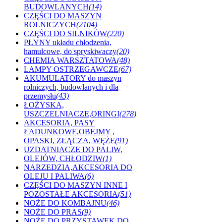
BUDOWLANYCH
(14)
CZĘŚCI DO MASZYN
ROLNICZYCH
(2104)
CZĘŚCI DO SILNIKÓW
(220)
PŁYNY układu chłodzenia,
hamulcowe, do spryskiwaczy
(20)
CHEMIA WARSZTATOWA
(48)
LAMPY OSTRZEGAWCZE
(67)
AKUMULATORY do maszyn
rolniczych, budowlanych i dla
przemysłu
(43)
ŁOŻYSKA,
USZCZELNIACZE,ORINGI
(278)
AKCESORIA, PASY
ŁADUNKOWE,OBEJMY ,
OPASKI, ZŁĄCZA, WĘŻE
(91)
UZDATNIACZE DO PALIW,
OLEJÓW, CHŁODZIW
(1)
NARZEDZIA,AKCESORIA DO
OLEJU I PALIWA
(6)
CZĘŚCI DO MASZYN INNE I
POZOSTAŁE AKCESORIA
(51)
NOŻE DO KOMBAJNU
(46)
NOŻE DO PRAS
(9)
NOŻE DO PRZYSTAWEK DO