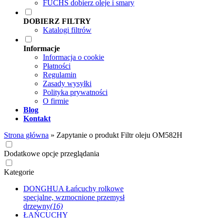
FUCHS dobierz oleje i smary
DOBIERZ FILTRY
Katalogi filtrów
Informacje
Informacja o cookie
Płatności
Regulamin
Zasady wysyłki
Polityka prywatności
O firmie
Blog
Kontakt
Strona główna
»
Zapytanie o produkt Filtr oleju OM582H
Dodatkowe opcje przeglądania
Kategorie
DONGHUA Łańcuchy rolkowe
specjalne, wzmocnione przemysł
drzewny
(16)
ŁAŃCUCHY