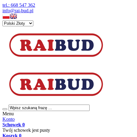
tel.: 668 547 362
info@rai-bud.pl
Menu
Konto
Schowek
0
Twój schowek jest pusty
Koszyk
0