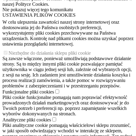
naszej Polityce Cookies.
Nie pokazuj więcej tego komunikatu
USTAWIENIA PLIKÓW COOKIES
W celu ulepszenia zawartości naszej strony internetowej oraz
dostosowania jej do Państwa osobistych preferencji,
wykorzystujemy pliki cookies przechowywane na Państwa
urządzeniach. Kontrolę nad plikami cookies można uzyskać poprzez
ustawienia przeglądarki internetowej.
Niezbędne do działania sklepu pliki cookie
Są zawsze włączone, ponieważ umożliwiają podstawowe działanie
strony. Są to między innymi pliki cookie pozwalające pamiętać
użytkownika w ciągu jednej sesji lub, zależnie od wybranych opcji,
z sesji na sesję. Ich zadaniem jest umożliwienie działania koszyka i
procesu realizacji zamówienia, a także pomoc w rozwiązywaniu
problemów z zabezpieczeniami i w przestrzeganiu przepisów.
Funkcjonalne pliki cookies
Pliki cookie funkcjonalne pomagają nam poprawiać efektywność
prowadzonych działań marketingowych oraz dostosowywać je do
Twoich potrzeb i preferencji np. poprzez zapamiętanie wszelkich
wyborów dokonywanych na stronach.
Analityczne pliki cookies
Pliki analityczne cookie pomagają właścicielowi sklepu zrozumieć,
w jaki sposób odwiedzający wchodzi w interakcję ze sklepem,