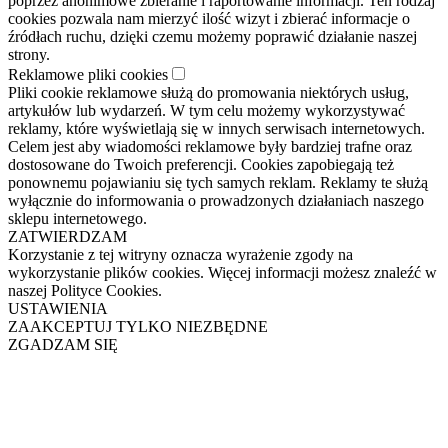
poprzez anonimowe zbieranie i raportowanie informacji. Ten rodzaj
cookies pozwala nam mierzyć ilość wizyt i zbierać informacje o
źródłach ruchu, dzięki czemu możemy poprawić działanie naszej
strony.
Reklamowe pliki cookies
Pliki cookie reklamowe służą do promowania niektórych usług,
artykułów lub wydarzeń. W tym celu możemy wykorzystywać
reklamy, które wyświetlają się w innych serwisach internetowych.
Celem jest aby wiadomości reklamowe były bardziej trafne oraz
dostosowane do Twoich preferencji. Cookies zapobiegają też
ponownemu pojawianiu się tych samych reklam. Reklamy te służą
wyłącznie do informowania o prowadzonych działaniach naszego
sklepu internetowego.
ZATWIERDZAM
Korzystanie z tej witryny oznacza wyrażenie zgody na
wykorzystanie plików cookies. Więcej informacji możesz znaleźć w
naszej Polityce Cookies.
USTAWIENIA
ZAAKCEPTUJ TYLKO NIEZBĘDNE
ZGADZAM SIĘ