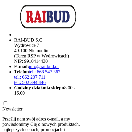
RAI-BUD S.C.
Wydrowice 7
49-100 Niemodlin
(Teren RSP w Wydrowicach)
NIP: 9910414430
E-mail:
info@rai-bud.pl
Telefon
tel.: 668 547 362
tel.: 662 207 711
tel.: 502 394 446
Godziny działania sklepu
8.00 -
16.00
Newsletter
Prześlij nam swój adres e-mail, a my
powiadomimy Cię o nowych produktach,
najlepszych cenach, promocjach i