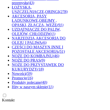
przemysłu
(43)
ŁOŻYSKA,
USZCZELNIACZE,ORINGI
(278)
AKCESORIA, PASY
ŁADUNKOWE,OBEJMY ,
OPASKI, ZŁĄCZA, WĘŻE
(91)
UZDATNIACZE DO PALIW,
OLEJÓW, CHŁODZIW
(1)
NARZEDZIA,AKCESORIA DO
OLEJU I PALIWA
(6)
CZĘŚCI DO MASZYN INNE I
POZOSTAŁE AKCESORIA
(51)
NOŻE DO KOMBAJNU
(46)
NOŻE DO PRAS
(9)
NOŻE DO PRZYSTAWEK DO
KUKURYDZY
(18)
Nowości
(59)
Promocje
(16)
Produkty polecane
(40)
Hity w naszym sklepie
(11)
Kontakt