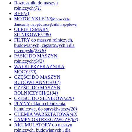
Rozruszniki do maszyn
rolniczych
(71)
BHP
(2)
MOTOCYKLE
(10)
Motocykle
,łańcuchy napędowe,zębatki napędowe
OLEJE I SMARY
SILNIKOWE
(298)
FILTRY do maszyn rolniczych,
budowlanych, ciężarowych i dla
przemysłu
(2318)
PASKI DO MASZYN
rolniczych
(542)
WAŁKI PRZEKAŹNIKA
MOCY
(70)
CZĘŚCI DO MASZYN
BUDOWLANYCH
(14)
CZĘŚCI DO MASZYN
ROLNICZYCH
(2104)
CZĘŚCI DO SILNIKÓW
(220)
PŁYNY układu chłodzenia,
hamulcowe, do spryskiwaczy
(20)
CHEMIA WARSZTATOWA
(48)
LAMPY OSTRZEGAWCZE
(67)
AKUMULATORY do maszyn
rolniczych, budowlanych i dla