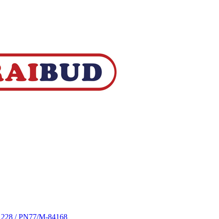
S 228 / PN77/M-84168