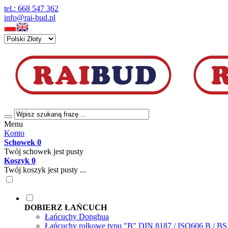
tel.: 668 547 362
info@rai-bud.pl
Menu
Konto
Schowek
0
Twój schowek jest pusty
Koszyk
0
Twój koszyk jest pusty ...
DOBIERZ ŁAŃCUCH
Łańcuchy Donghua
Łańcuchy rolkowe typu "B" DIN 8187 / ISO606 B / B