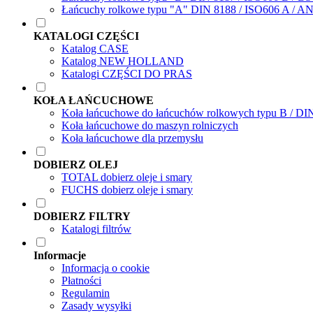
Łańcuchy rolkowe typu "A" DIN 8188 / ISO606 A / A
KATALOGI CZĘŚCI
Katalog CASE
Katalog NEW HOLLAND
Katalogi CZĘŚCI DO PRAS
KOŁA ŁAŃCUCHOWE
Koła łańcuchowe do łańcuchów rolkowych typu B / DI
Koła łańcuchowe do maszyn rolniczych
Koła łańcuchowe dla przemysłu
DOBIERZ OLEJ
TOTAL dobierz oleje i smary
FUCHS dobierz oleje i smary
DOBIERZ FILTRY
Katalogi filtrów
Informacje
Informacja o cookie
Płatności
Regulamin
Zasady wysyłki