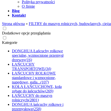
Polityka prywatności
O firmie
Blog
Kontakt
Strona główna
»
FILTRY do maszyn rolniczych, budowlanych, cięża
Dodatkowe opcje przeglądania
Kategorie
DONGHUA Łańcuchy rolkowe
specjalne, wzmocnione przemysł
drzewny
(16)
ŁAŃCUCHY
TRANSPORTOWE
(34)
ŁAŃCUCHY ROLKOWE
standardowe i wzmocnione,
napędowe, galla...
(107)
KOŁA ŁAŃCUCHOWE, koła
zębate do łańcuchów
(269)
ŁAŃCUCHY do maszyn
rolniczych
(2801)
DONGHUA łańcuchy rolkowe i
przemysłowe
(258)