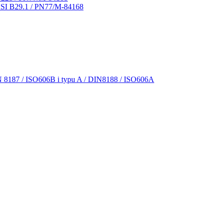
NSI B29.1 / PN77/M-84168
N 8187 / ISO606B i typu A / DIN8188 / ISO606A