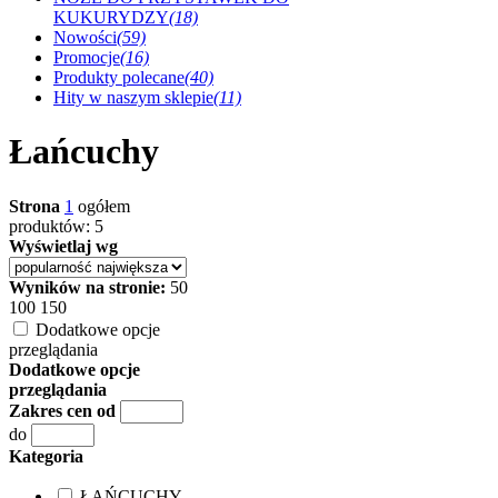
KUKURYDZY
(18)
Nowości
(59)
Promocje
(16)
Produkty polecane
(40)
Hity w naszym sklepie
(11)
Łańcuchy
Strona
1
ogółem
produktów: 5
Wyświetlaj wg
Wyników na stronie:
50
100
150
Dodatkowe opcje
przeglądania
Dodatkowe opcje
przeglądania
Zakres cen od
do
Kategoria
ŁAŃCUCHY