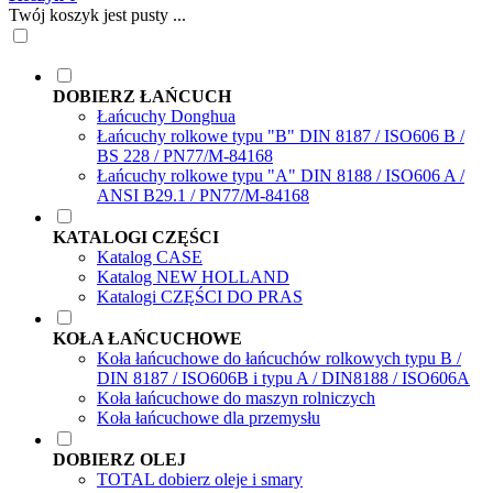
Twój koszyk jest pusty ...
DOBIERZ ŁAŃCUCH
Łańcuchy Donghua
Łańcuchy rolkowe typu "B" DIN 8187 / ISO606 B /
BS 228 / PN77/M-84168
Łańcuchy rolkowe typu "A" DIN 8188 / ISO606 A /
ANSI B29.1 / PN77/M-84168
KATALOGI CZĘŚCI
Katalog CASE
Katalog NEW HOLLAND
Katalogi CZĘŚCI DO PRAS
KOŁA ŁAŃCUCHOWE
Koła łańcuchowe do łańcuchów rolkowych typu B /
DIN 8187 / ISO606B i typu A / DIN8188 / ISO606A
Koła łańcuchowe do maszyn rolniczych
Koła łańcuchowe dla przemysłu
DOBIERZ OLEJ
TOTAL dobierz oleje i smary