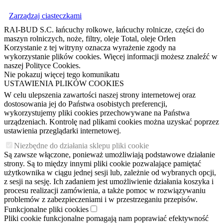
Zarządzaj ciasteczkami
RAI-BUD S.C. łańcuchy rolkowe, łańcuchy rolnicze, części do
maszyn rolniczych, noże, filtry, oleje Total, oleje Orlen
Korzystanie z tej witryny oznacza wyrażenie zgody na
wykorzystanie plików cookies. Więcej informacji możesz znaleźć w
naszej Polityce Cookies.
Nie pokazuj więcej tego komunikatu
USTAWIENIA PLIKÓW COOKIES
W celu ulepszenia zawartości naszej strony internetowej oraz
dostosowania jej do Państwa osobistych preferencji,
wykorzystujemy pliki cookies przechowywane na Państwa
urządzeniach. Kontrolę nad plikami cookies można uzyskać poprzez
ustawienia przeglądarki internetowej.
Niezbędne do działania sklepu pliki cookie
Są zawsze włączone, ponieważ umożliwiają podstawowe działanie
strony. Są to między innymi pliki cookie pozwalające pamiętać
użytkownika w ciągu jednej sesji lub, zależnie od wybranych opcji,
z sesji na sesję. Ich zadaniem jest umożliwienie działania koszyka i
procesu realizacji zamówienia, a także pomoc w rozwiązywaniu
problemów z zabezpieczeniami i w przestrzeganiu przepisów.
Funkcjonalne pliki cookies
Pliki cookie funkcjonalne pomagają nam poprawiać efektywność