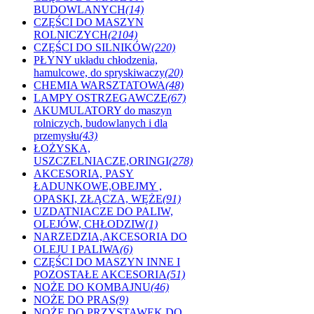
BUDOWLANYCH
(14)
CZĘŚCI DO MASZYN
ROLNICZYCH
(2104)
CZĘŚCI DO SILNIKÓW
(220)
PŁYNY układu chłodzenia,
hamulcowe, do spryskiwaczy
(20)
CHEMIA WARSZTATOWA
(48)
LAMPY OSTRZEGAWCZE
(67)
AKUMULATORY do maszyn
rolniczych, budowlanych i dla
przemysłu
(43)
ŁOŻYSKA,
USZCZELNIACZE,ORINGI
(278)
AKCESORIA, PASY
ŁADUNKOWE,OBEJMY ,
OPASKI, ZŁĄCZA, WĘŻE
(91)
UZDATNIACZE DO PALIW,
OLEJÓW, CHŁODZIW
(1)
NARZEDZIA,AKCESORIA DO
OLEJU I PALIWA
(6)
CZĘŚCI DO MASZYN INNE I
POZOSTAŁE AKCESORIA
(51)
NOŻE DO KOMBAJNU
(46)
NOŻE DO PRAS
(9)
NOŻE DO PRZYSTAWEK DO