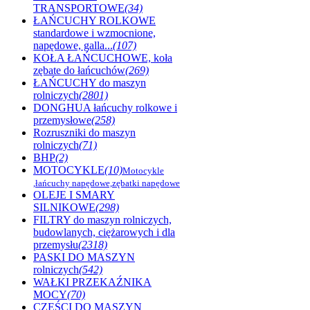
TRANSPORTOWE
(34)
ŁAŃCUCHY ROLKOWE
standardowe i wzmocnione,
napędowe, galla...
(107)
KOŁA ŁAŃCUCHOWE, koła
zębate do łańcuchów
(269)
ŁAŃCUCHY do maszyn
rolniczych
(2801)
DONGHUA łańcuchy rolkowe i
przemysłowe
(258)
Rozruszniki do maszyn
rolniczych
(71)
BHP
(2)
MOTOCYKLE
(10)
Motocykle
,łańcuchy napędowe,zębatki napędowe
OLEJE I SMARY
SILNIKOWE
(298)
FILTRY do maszyn rolniczych,
budowlanych, ciężarowych i dla
przemysłu
(2318)
PASKI DO MASZYN
rolniczych
(542)
WAŁKI PRZEKAŹNIKA
MOCY
(70)
CZĘŚCI DO MASZYN