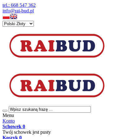
tel.: 668 547 362
info@rai-bud.pl
Menu
Konto
Schowek
0
Twój schowek jest pusty
Koszyk
0