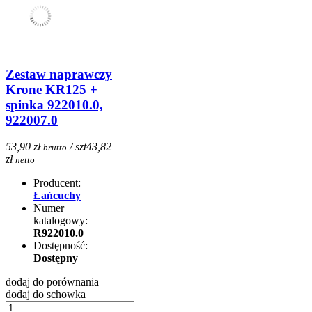
Zestaw naprawczy
Krone KR125 +
spinka 922010.0,
922007.0
53,90 zł
/ szt
43,82
brutto
zł
netto
Producent:
Łańcuchy
Numer
katalogowy:
R922010.0
Dostępność:
Dostępny
dodaj do porównania
dodaj do schowka