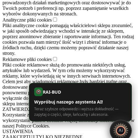
prowadzonych działań marketingowych oraz dostosowywać je do
Twoich potrzeb i preferencji np. poprzez zapamiętanie wszelkich
wyborów dokonywanych na stronach.
Analityczne pliki cookies
Pliki analityczne cookie pomagają właścicielowi sklepu zrozumieć,
w jaki sposób odwiedzający wchodzi w interakcję ze sklepem,
poprzez anonimowe zbieranie i raportowanie informacji. Ten rodzaj
cookies pozwala nam mierzyć ilość wizyt i zbierać informacje o
źródłach ruchu, dzięki czemu możemy poprawić działanie naszej
strony.
Reklamowe pliki cookies
Pliki cookie reklamowe służą do promowania niektórych usług,
artykułów lub wydarzeń. W tym celu możemy wykorzystywać
reklamy, które wyświetlają się w innych serwisach internetowych.
Celem jest aby wiadomości reklamowe były bardziej trafne oraz
dostosowane do Twoich preferencji. Cookies zapobiegają też
RAI-BUD
ponownemu pojawianiu się tych samych reklam. Reklamy te służą
AI
wyłącznie do informowania o prowadzonych działaniach naszego
Wypróbuj naszego asystenta AI!
sklepu internetowego.
Teraz szybsze odpowiedzi i wyższa dokładność —
ZATWIERDZAM
zapytaj o części, oleje, łańcuchy i akcesoria.
Korzystanie z tej witryny oznacza wyrażenie zgody na
wykorzystanie plików cookies. Więcej informacji możesz znaleźć w
naszej Polityce Cookies.
USTAWIENIA
ZAAKCEPTUJ TYLKO NIEZBĘDNE