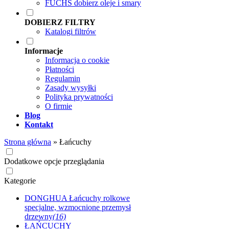
FUCHS dobierz oleje i smary
DOBIERZ FILTRY
Katalogi filtrów
Informacje
Informacja o cookie
Płatności
Regulamin
Zasady wysyłki
Polityka prywatności
O firmie
Blog
Kontakt
Strona główna
»
Łańcuchy
Dodatkowe opcje przeglądania
Kategorie
DONGHUA Łańcuchy rolkowe
specjalne, wzmocnione przemysł
drzewny
(16)
ŁAŃCUCHY