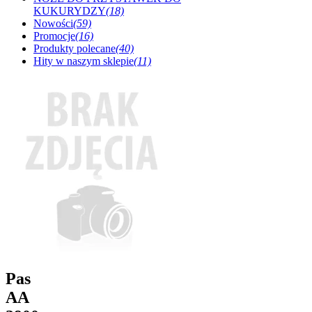
KUKURYDZY
(18)
Nowości
(59)
Promocje
(16)
Produkty polecane
(40)
Hity w naszym sklepie
(11)
Pas
AA