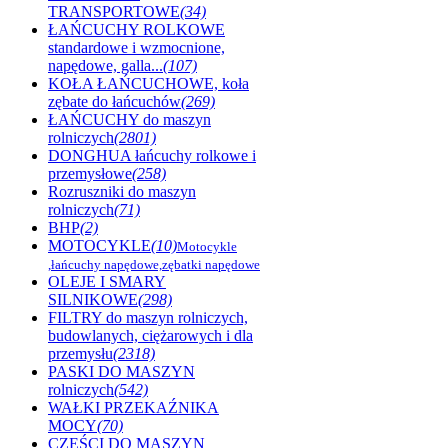
TRANSPORTOWE
(34)
ŁAŃCUCHY ROLKOWE
standardowe i wzmocnione,
napędowe, galla...
(107)
KOŁA ŁAŃCUCHOWE, koła
zębate do łańcuchów
(269)
ŁAŃCUCHY do maszyn
rolniczych
(2801)
DONGHUA łańcuchy rolkowe i
przemysłowe
(258)
Rozruszniki do maszyn
rolniczych
(71)
BHP
(2)
MOTOCYKLE
(10)
Motocykle
,łańcuchy napędowe,zębatki napędowe
OLEJE I SMARY
SILNIKOWE
(298)
FILTRY do maszyn rolniczych,
budowlanych, ciężarowych i dla
przemysłu
(2318)
PASKI DO MASZYN
rolniczych
(542)
WAŁKI PRZEKAŹNIKA
MOCY
(70)
CZĘŚCI DO MASZYN