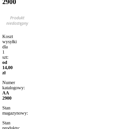
2900
Produkt
niedostępny
Koszt
wysyłki
dla
1
szt:
od
14,00
zł
Numer
katalogowy:
AA
2900
Stan
magazynowy:
Stan
produktu: