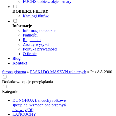
FUCHS dobierz oleje i smary
DOBIERZ FILTRY
Katalogi filtrów
Informacje
Informacja o cookie
Płatności
Regulamin
Zasady wysyłki
Polityka prywatności
O firmie
Blog
Kontakt
Strona główna
»
PASKI DO MASZYN rolniczych
»
Pas AA 2900
Dodatkowe opcje przeglądania
Kategorie
DONGHUA Łańcuchy rolkowe
specjalne, wzmocnione przemysł
drzewny
(16)
ŁAŃCUCHY