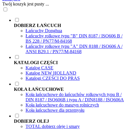
Twój koszyk jest pusty ...
DOBIERZ ŁAŃCUCH
Łańcuchy Donghua
Łańcuchy rolkowe typu "B" DIN 8187 / ISO606 B /
BS 228 / PN77/M-84168
Łańcuchy rolkowe typu "A" DIN 8188 / ISO606 A /
ANSI B29.1 / PN77/M-84168
KATALOGI CZĘŚCI
Katalog CASE
Katalog NEW HOLLAND
Katalogi CZĘŚCI DO PRAS
KOŁA ŁAŃCUCHOWE
Koła łańcuchowe do łańcuchów rolkowych typu B /
DIN 8187 / ISO606B i typu A / DIN8188 / ISO606A
Koła łańcuchowe do maszyn rolniczych
Koła łańcuchowe dla przemysłu
DOBIERZ OLEJ
TOTAL dobierz oleje i smary