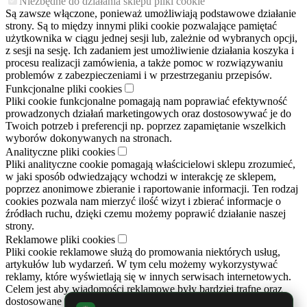
Niezbędne do działania sklepu pliki cookie
Są zawsze włączone, ponieważ umożliwiają podstawowe działanie
strony. Są to między innymi pliki cookie pozwalające pamiętać
użytkownika w ciągu jednej sesji lub, zależnie od wybranych opcji,
z sesji na sesję. Ich zadaniem jest umożliwienie działania koszyka i
procesu realizacji zamówienia, a także pomoc w rozwiązywaniu
problemów z zabezpieczeniami i w przestrzeganiu przepisów.
Funkcjonalne pliki cookies
Pliki cookie funkcjonalne pomagają nam poprawiać efektywność
prowadzonych działań marketingowych oraz dostosowywać je do
Twoich potrzeb i preferencji np. poprzez zapamiętanie wszelkich
wyborów dokonywanych na stronach.
Analityczne pliki cookies
Pliki analityczne cookie pomagają właścicielowi sklepu zrozumieć,
w jaki sposób odwiedzający wchodzi w interakcję ze sklepem,
poprzez anonimowe zbieranie i raportowanie informacji. Ten rodzaj
cookies pozwala nam mierzyć ilość wizyt i zbierać informacje o
źródłach ruchu, dzięki czemu możemy poprawić działanie naszej
strony.
Reklamowe pliki cookies
Pliki cookie reklamowe służą do promowania niektórych usług,
artykułów lub wydarzeń. W tym celu możemy wykorzystywać
reklamy, które wyświetlają się w innych serwisach internetowych.
Celem jest aby wiadomości reklamowe były bardziej trafne oraz
dostosowane do Twoich preferencji. Cookies zapobiegają też