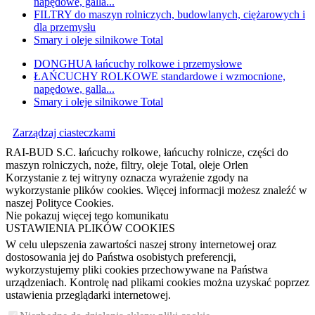
napędowe, galla...
FILTRY do maszyn rolniczych, budowlanych, ciężarowych i
dla przemysłu
Smary i oleje silnikowe Total
DONGHUA łańcuchy rolkowe i przemysłowe
ŁAŃCUCHY ROLKOWE standardowe i wzmocnione,
napędowe, galla...
Smary i oleje silnikowe Total
Zarządzaj ciasteczkami
RAI-BUD S.C. łańcuchy rolkowe, łańcuchy rolnicze, części do
maszyn rolniczych, noże, filtry, oleje Total, oleje Orlen
Korzystanie z tej witryny oznacza wyrażenie zgody na
wykorzystanie plików cookies. Więcej informacji możesz znaleźć w
naszej Polityce Cookies.
Nie pokazuj więcej tego komunikatu
USTAWIENIA PLIKÓW COOKIES
W celu ulepszenia zawartości naszej strony internetowej oraz
dostosowania jej do Państwa osobistych preferencji,
wykorzystujemy pliki cookies przechowywane na Państwa
urządzeniach. Kontrolę nad plikami cookies można uzyskać poprzez
ustawienia przeglądarki internetowej.