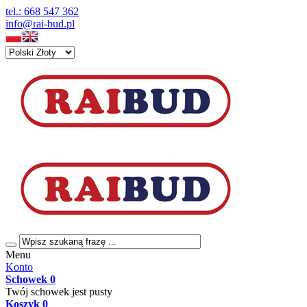
tel.: 668 547 362
info@rai-bud.pl
Menu
Konto
Schowek
0
Twój schowek jest pusty
Koszyk
0