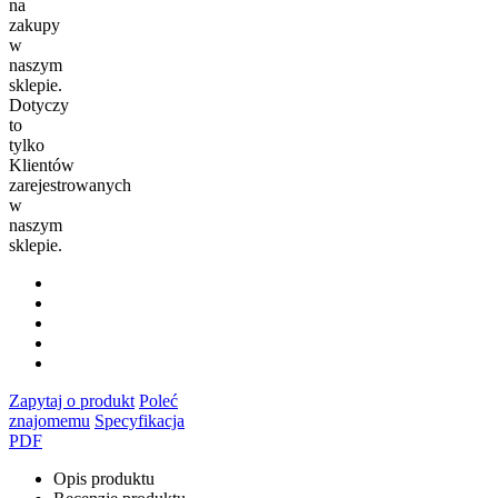
na
zakupy
w
naszym
sklepie.
Dotyczy
to
tylko
Klientów
zarejestrowanych
w
naszym
sklepie.
Zapytaj o produkt
Poleć
znajomemu
Specyfikacja
PDF
Opis produktu