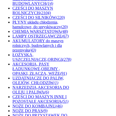
BUDOWLANYCH
(14)
CZĘŚCI DO MASZYN
ROLNICZYCH
(2104)
CZĘŚCI DO SILNIKÓW
(220)
PŁYNY układu chłodzenia,
hamulcowe, do spryskiwaczy
(20)
CHEMIA WARSZTATOWA
(48)
LAMPY OSTRZEGAWCZE
(67)
AKUMULATORY do maszyn
rolniczych, budowlanych i dla
przemysłu
(43)
ŁOŻYSKA,
USZCZELNIACZE,ORINGI
(278)
AKCESORIA, PASY
ŁADUNKOWE,OBEJMY ,
OPASKI, ZŁĄCZA, WĘŻE
(91)
UZDATNIACZE DO PALIW,
OLEJÓW, CHŁODZIW
(1)
NARZEDZIA,AKCESORIA DO
OLEJU I PALIWA
(6)
CZĘŚCI DO MASZYN INNE I
POZOSTAŁE AKCESORIA
(51)
NOŻE DO KOMBAJNU
(46)
NOŻE DO PRAS
(9)
NOŻE DO PRZYSTAWEK DO