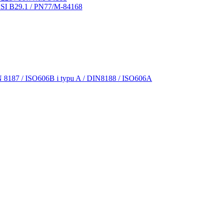
NSI B29.1 / PN77/M-84168
N 8187 / ISO606B i typu A / DIN8188 / ISO606A