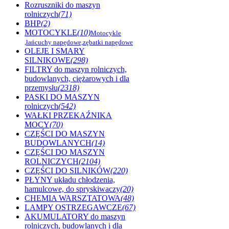
Rozruszniki do maszyn
rolniczych
(71)
BHP
(2)
MOTOCYKLE
(10)
Motocykle
,łańcuchy napędowe,zębatki napędowe
OLEJE I SMARY
SILNIKOWE
(298)
FILTRY do maszyn rolniczych,
budowlanych, ciężarowych i dla
przemysłu
(2318)
PASKI DO MASZYN
rolniczych
(542)
WAŁKI PRZEKAŹNIKA
MOCY
(70)
CZĘŚCI DO MASZYN
BUDOWLANYCH
(14)
CZĘŚCI DO MASZYN
ROLNICZYCH
(2104)
CZĘŚCI DO SILNIKÓW
(220)
PŁYNY układu chłodzenia,
hamulcowe, do spryskiwaczy
(20)
CHEMIA WARSZTATOWA
(48)
LAMPY OSTRZEGAWCZE
(67)
AKUMULATORY do maszyn
rolniczych, budowlanych i dla