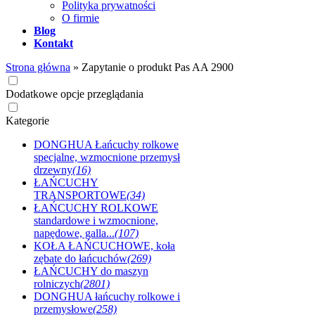
Polityka prywatności
O firmie
Blog
Kontakt
Strona główna
»
Zapytanie o produkt Pas AA 2900
Dodatkowe opcje przeglądania
Kategorie
DONGHUA Łańcuchy rolkowe
specjalne, wzmocnione przemysł
drzewny
(16)
ŁAŃCUCHY
TRANSPORTOWE
(34)
ŁAŃCUCHY ROLKOWE
standardowe i wzmocnione,
napędowe, galla...
(107)
KOŁA ŁAŃCUCHOWE, koła
zębate do łańcuchów
(269)
ŁAŃCUCHY do maszyn
rolniczych
(2801)
DONGHUA łańcuchy rolkowe i
przemysłowe
(258)