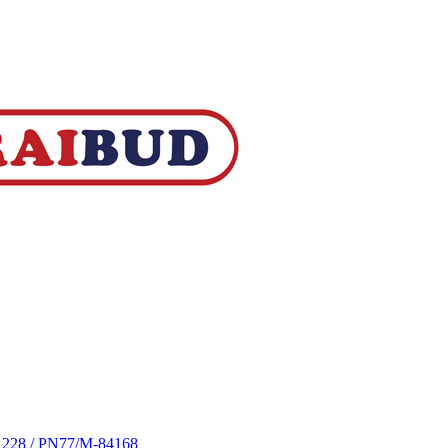
S 228 / PN77/M-84168