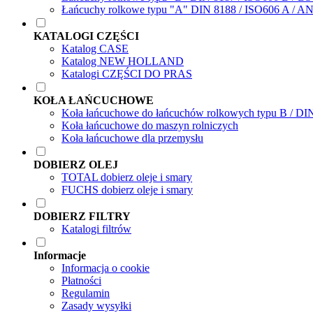
Łańcuchy rolkowe typu "A" DIN 8188 / ISO606 A / A
KATALOGI CZĘŚCI
Katalog CASE
Katalog NEW HOLLAND
Katalogi CZĘŚCI DO PRAS
KOŁA ŁAŃCUCHOWE
Koła łańcuchowe do łańcuchów rolkowych typu B / DI
Koła łańcuchowe do maszyn rolniczych
Koła łańcuchowe dla przemysłu
DOBIERZ OLEJ
TOTAL dobierz oleje i smary
FUCHS dobierz oleje i smary
DOBIERZ FILTRY
Katalogi filtrów
Informacje
Informacja o cookie
Płatności
Regulamin
Zasady wysyłki