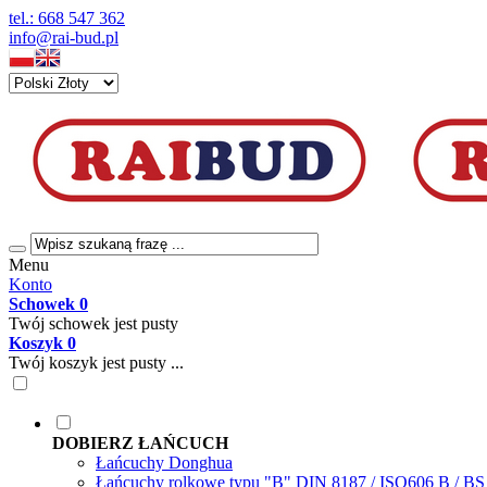
tel.: 668 547 362
info@rai-bud.pl
Menu
Konto
Schowek
0
Twój schowek jest pusty
Koszyk
0
Twój koszyk jest pusty ...
DOBIERZ ŁAŃCUCH
Łańcuchy Donghua
Łańcuchy rolkowe typu "B" DIN 8187 / ISO606 B / B