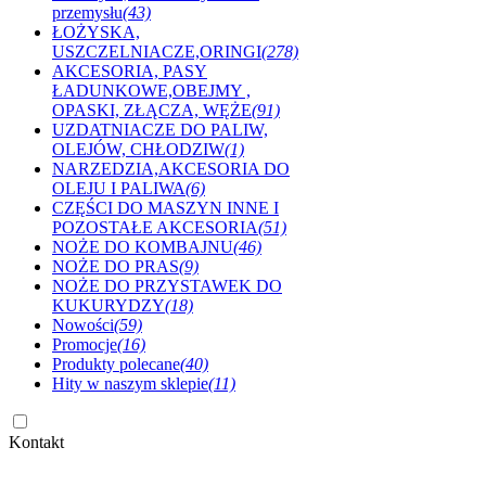
przemysłu
(43)
ŁOŻYSKA,
USZCZELNIACZE,ORINGI
(278)
AKCESORIA, PASY
ŁADUNKOWE,OBEJMY ,
OPASKI, ZŁĄCZA, WĘŻE
(91)
UZDATNIACZE DO PALIW,
OLEJÓW, CHŁODZIW
(1)
NARZEDZIA,AKCESORIA DO
OLEJU I PALIWA
(6)
CZĘŚCI DO MASZYN INNE I
POZOSTAŁE AKCESORIA
(51)
NOŻE DO KOMBAJNU
(46)
NOŻE DO PRAS
(9)
NOŻE DO PRZYSTAWEK DO
KUKURYDZY
(18)
Nowości
(59)
Promocje
(16)
Produkty polecane
(40)
Hity w naszym sklepie
(11)
Kontakt