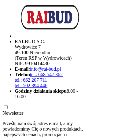
RAI-BUD S.C.
Wydrowice 7
49-100 Niemodlin
(Teren RSP w Wydrowicach)
NIP: 9910414430
E-mail:
info@rai-bud.pl
Telefon
tel.: 668 547 362
tel.: 662 207 711
tel.: 502 394 446
Godziny działania sklepu
8.00 -
16.00
Newsletter
Prześlij nam swój adres e-mail, a my
powiadomimy Cię o nowych produktach,
najlepszych cenach, promocjach i